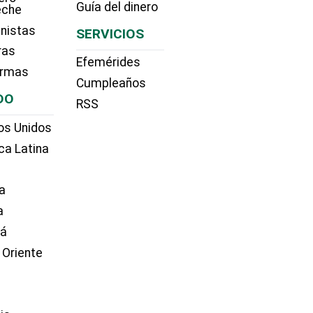
Guía del dinero
eche
nistas
SERVICIOS
ras
Efemérides
irmas
Cumpleaños
DO
RSS
os Unidos
ca Latina
a
a
dá
 Oriente