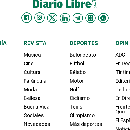
ÍA
REVISTA
DEPORTES
OPIN
Música
Baloncesto
ADC
Cine
Fútbol
En Des
Cultura
Béisbol
Tintin
Farándula
Motor
Editor
Moda
Golf
De bue
Belleza
Ciclismo
En Dir
Buena Vida
Tenis
Frente
Quo
Sociales
Olimpismo
El Esp
Novedades
Más deportes
Notici