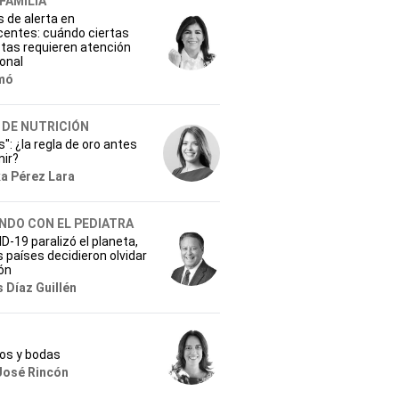
 FAMILIA
 de alerta en
centes: cuándo ciertas
tas requieren atención
onal
mó
 DE NUTRICIÓN
s": ¿la regla de oro antes
mir?
ka Pérez Lara
NDO CON EL PEDIATRA
D-19 paralizó el planeta,
s países decidieron olvidar
ión
 Díaz Guillén
ios y bodas
José Rincón