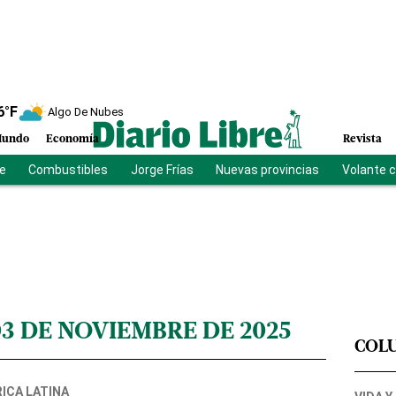
6
°F
Algo De Nubes
undo
Economía
Revista
be
Combustibles
Jorge Frías
Nuevas provincias
Volante 
03 DE NOVIEMBRE DE 2025
COL
ICA LATINA