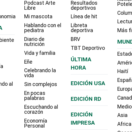
Podcast Arte
Resultados
Potel
Libre
deportivos
Colum
onomia
Mi mascota
Línea de hit
Lectu
Hablando con el
Libreta
A
pediatra
deportiva
Más f
Diario de
BRV
biente
MUN
nutrición
TBT Deportivo
Vida y familia
Estad
ÚLTIMA
Eñe
Améri
ía
HORA
Celebrando la
Haití
vida
Españ
EDICIÓN USA
ndo al
Sin complejos
Europ
En pocas
Cana
palabras
EDICIÓN RD
Medio
Escuchando al
corazón
EDICIÓN
Asia
Economía
IMPRESA
Africa
Personal