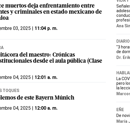
VIDA Y
ce muertos deja enfrentamiento entre
Señales
adoles
ntes y criminales en estado mexicano de
conduc
aloa
profesi
Ana Si
embre 03, 2025 |
11:04 p. m.
DIARIO
"3 hora
RA
de dor
bitácora del maestro: Crónicas
Dr. Eri
titucionales desde el aula pública (Clase
HABLA
embre 04, 2025 |
12:01 a. m.
La COVI
pero lo
la lecc
S TOQUES
Marcos
lemos de este Bayern Múnich
embre 04, 2025 |
12:00 a. m.
EÑE
De nov
María 