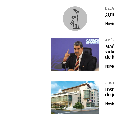
DELA
¿Qu
Novi
AMÉR
Mad
vol
de 
Novi
JUST
Ins
de 
Novi