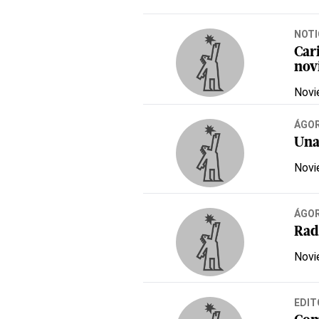
NOTI
Car
nov
Novi
ÁGO
Una
Novi
ÁGO
Radi
Novi
EDIT