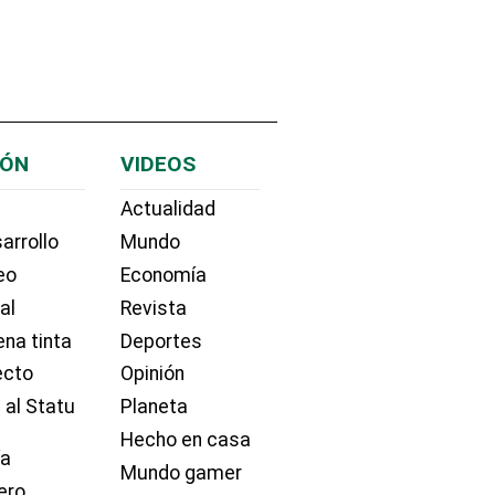
IÓN
VIDEOS
Actualidad
arrollo
Mundo
eo
Economía
ial
Revista
na tinta
Deportes
ecto
Opinión
 al Statu
Planeta
Hecho en casa
ía
Mundo gamer
ero