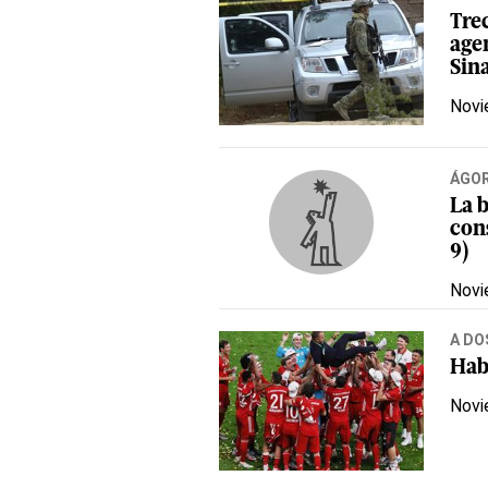
Tre
age
Sin
Novi
ÁGO
La 
cons
9)
Novi
A DO
Hab
Novi