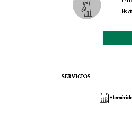
Com
Novi
SERVICIOS
Efemérid