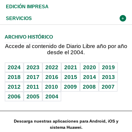
Caribe
Global y variable
Novedades
Olimpismo
Frente al Statu Quo
Despertando al gigante
Deportes
EDICIÓN IMPRESA
Resto del mundo
Economía personal
Podcast Arte Libre
Más deportes
El Espía
Cambio climático
Opinión
SERVICIOS
Macroeconomía
Mi mascota
Resultados deportivos
Noticiero Poteleche
Planeta
Efemérides
ARCHIVO HISTÓRICO
Hablando con el pediatra
Línea de hit
Columnistas
Hecho en casa
Cumpleaños
Accede al contenido de Diario Libre año por año
desde el 2004.
Diario de nutrición
Libreta deportiva
Lecturas
Mundo gamer
RSS
Vida y familia
BRV
Más firmas
Guía del dinero
Horóscopos
2024
2023
2022
2021
2020
2019
Eñe
TBT Deportivo
2018
2017
2016
2015
2014
2013
2012
2011
2010
2009
2008
2007
Celebrando la vida
2006
2005
2004
Sin complejos
En pocas palabras
Descarga nuestras aplicaciones para Android, iOS y
Escuchando al corazón
sistema Huawei.