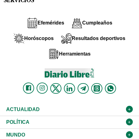
SERVICIOS
Efemérides
Cumpleaños
Horóscopos
Resultados deportivos
Herramientas
ACTUALIDAD
Nacional
POLÍTICA
Ciudad
Partidos
MUNDO