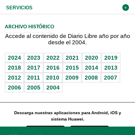
Resto del mundo
Economía personal
Podcast Arte Libre
Más deportes
Frente al Statu Quo
Cambio climático
Opinión
SERVICIOS
Macroeconomía
Mi mascota
Resultados deportivos
El Espía
Planeta
Efemérides
ARCHIVO HISTÓRICO
Hablando con el pediatra
Línea de hit
Noticiero Poteleche
Hecho en casa
Cumpleaños
Accede al contenido de Diario Libre año por año
desde el 2004.
Diario de nutrición
Libreta deportiva
Columnistas
Mundo gamer
RSS
Vida y familia
BRV
Ágora
Guía del dinero
Horóscopos
2024
2023
2022
2021
2020
2019
Eñe
TBT Deportivo
2018
2017
2016
2015
2014
2013
2012
2011
2010
2009
2008
2007
Celebrando la vida
2006
2005
2004
Sin complejos
En pocas palabras
Descarga nuestras aplicaciones para Android, iOS y
Escuchando al corazón
sistema Huawei.
Economía Personal