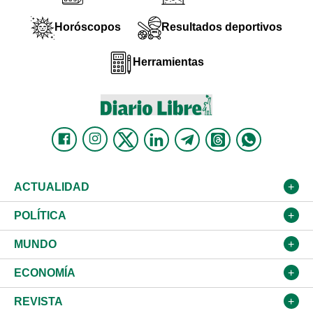
Horóscopos
Resultados deportivos
Herramientas
ACTUALIDAD
Nacional
POLÍTICA
Ciudad
Partidos
MUNDO
Educación
JCE
Estados Unidos
ECONOMÍA
Salud
TSE
América Latina
Finanzas
REVISTA