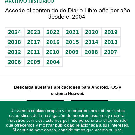
ARCHIVO HISTÓRICO
Hablando con el pediatra
Línea de hit
Noticiero Poteleche
Hecho en casa
Cumpleaños
Accede al contenido de Diario Libre año por año
desde el 2004.
Diario de nutrición
Libreta deportiva
Columnistas
Mundo gamer
RSS
Vida y familia
BRV
Ágora
Guía del dinero
Horóscopos
2024
2023
2022
2021
2020
2019
Eñe
TBT Deportivo
2018
2017
2016
2015
2014
2013
2012
2011
2010
2009
2008
2007
Celebrando la vida
2006
2005
2004
Sin complejos
En pocas palabras
Descarga nuestras aplicaciones para Android, iOS y
Escuchando al corazón
sistema Huawei.
Economía Personal
Utilizamos cookies propias y de terceros para obtener datos
Consulta Libre
estadísticos de la navegación de nuestros usuarios y mejorar
nuestros servicios. Esto nos permite personalizar el contenido
que ofrecemos y mostrar publicidad relacionada a sus intereses.
Si continúa navegando, consideramos que acepta su uso.