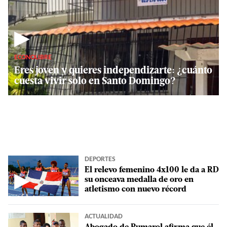
▶
ECONOLIBRE
Eres joven y quieres independizarte: ¿cuánto
cuesta vivir solo en Santo Domingo?
DEPORTES
El relevo femenino 4x100 le da a RD
▶
su onceava medalla de oro en
atletismo con nuevo récord
ACTUALIDAD