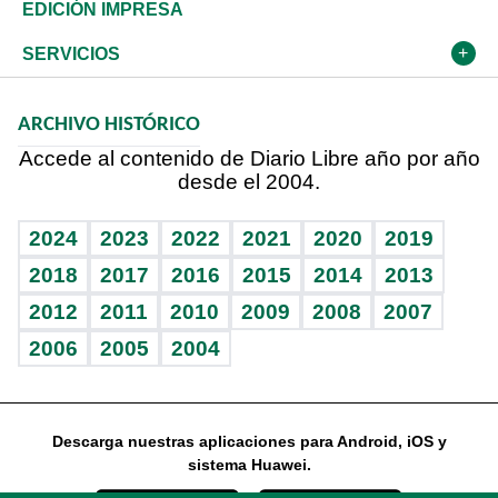
Caribe
Global y variable
Novedades
Olimpismo
En Directo
Despertando al gigante
Deportes
EDICIÓN IMPRESA
Resto del mundo
Economía personal
Podcast Arte Libre
Más deportes
Frente al Statu Quo
Cambio climático
Opinión
SERVICIOS
Macroeconomía
Mi mascota
Resultados deportivos
El Espía
Planeta
Efemérides
ARCHIVO HISTÓRICO
Hablando con el pediatra
Línea de hit
Noticiero Poteleche
Hecho en casa
Cumpleaños
Accede al contenido de Diario Libre año por año
desde el 2004.
Diario de nutrición
Libreta deportiva
Columnistas
Mundo gamer
RSS
Vida y familia
BRV
Ágora
Guía del dinero
Horóscopos
2024
2023
2022
2021
2020
2019
Eñe
TBT Deportivo
2018
2017
2016
2015
2014
2013
2012
2011
2010
2009
2008
2007
Celebrando la vida
2006
2005
2004
Sin complejos
En pocas palabras
Descarga nuestras aplicaciones para Android, iOS y
Escuchando al corazón
sistema Huawei.
Economía Personal