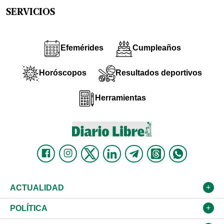
SERVICIOS
Efemérides
Cumpleaños
Horóscopos
Resultados deportivos
Herramientas
ACTUALIDAD
Nacional
POLÍTICA