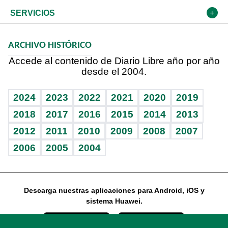
Resto del mundo
Economía personal
Podcast Arte Libre
Más deportes
Frente al Statu Quo
Cambio climático
Opinión
SERVICIOS
Macroeconomía
Mi mascota
Resultados deportivos
El Espía
Planeta
Efemérides
ARCHIVO HISTÓRICO
Hablando con el pediatra
Línea de hit
Noticiero Poteleche
Hecho en casa
Cumpleaños
Accede al contenido de Diario Libre año por año
desde el 2004.
Diario de nutrición
Libreta deportiva
Columnistas
Mundo gamer
RSS
Vida y familia
BRV
Ágora
Guía del dinero
Horóscopos
2024
2023
2022
2021
2020
2019
Eñe
TBT Deportivo
2018
2017
2016
2015
2014
2013
2012
2011
2010
2009
2008
2007
Celebrando la vida
2006
2005
2004
Sin complejos
En pocas palabras
Descarga nuestras aplicaciones para Android, iOS y
Escuchando al corazón
sistema Huawei.
Economía Personal