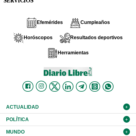
SERVICIOS
Efemérides
Cumpleaños
Horóscopos
Resultados deportivos
Herramientas
ACTUALIDAD
Nacional
POLÍTICA
Ciudad
Partidos
MUNDO