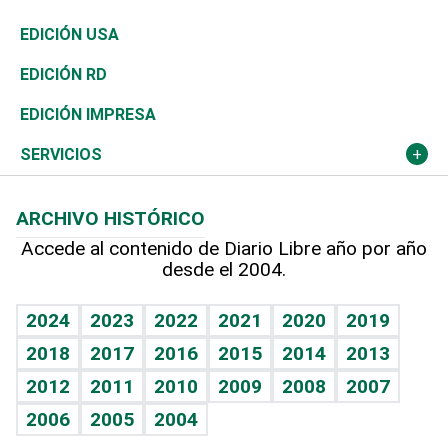
Reportajes
África
Vivienda
Buena Vida
Ciclismo
En Directo
Tecnología
Economía
EDICIÓN USA
Ocenanía
Telecom.
Sociales
Tenis
El Espía
Historia
Revista
EDICIÓN RD
Caribe
Global y variable
Novedades
Olimpismo
Noticiero Poteleche
Martes de tecnología
Deportes
EDICIÓN IMPRESA
Resto del mundo
Economía personal
Podcast Arte Libre
Más deportes
Columnistas
Cambio climático
Opinión
SERVICIOS
Macroeconomía
Mi mascota
Resultados deportivos
Lecturas
Planeta
Efemérides
ARCHIVO HISTÓRICO
Hablando con el pediatra
Línea de hit
Más firmas
Hecho en casa
Cumpleaños
Accede al contenido de Diario Libre año por año
desde el 2004.
Diario de nutrición
BRV
Mundo gamer
RSS
Vida y familia
TBT Deportivo
Guía del dinero
Horóscopos
2024
2023
2022
2021
2020
2019
Eñe
2018
2017
2016
2015
2014
2013
Crucigramas
2012
2011
2010
2009
2008
2007
Celebrando la vida
2006
2005
2004
Sin complejos