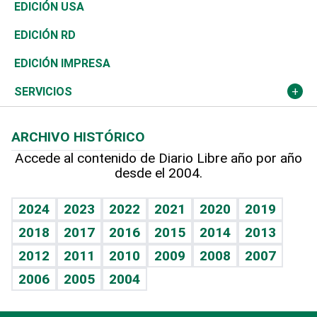
Reportajes
África
Vivienda
Buena Vida
Ciclismo
En Directo
Tecnología
Economía
EDICIÓN USA
Ocenanía
Telecom.
Sociales
Tenis
El Espía
Historia
Revista
EDICIÓN RD
Caribe
Global y variable
Novedades
Olimpismo
Noticiero Poteleche
Martes de tecnología
Deportes
EDICIÓN IMPRESA
Resto del mundo
Economía personal
Podcast Arte Libre
Más deportes
Columnistas
Cambio climático
Opinión
SERVICIOS
Macroeconomía
Mi mascota
Resultados deportivos
Lecturas
Planeta
Efemérides
ARCHIVO HISTÓRICO
Hablando con el pediatra
Línea de hit
Más firmas
Hecho en casa
Cumpleaños
Accede al contenido de Diario Libre año por año
desde el 2004.
Diario de nutrición
BRV
Mundo gamer
RSS
Vida y familia
TBT Deportivo
Guía del dinero
Horóscopos
2024
2023
2022
2021
2020
2019
Eñe
2018
2017
2016
2015
2014
2013
Crucigramas
2012
2011
2010
2009
2008
2007
Celebrando la vida
2006
2005
2004
Sin complejos
En pocas palabras