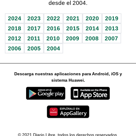
desde el 2004.
Diario de nutrición
Libreta deportiva
Lecturas
Mundo gamer
RSS
Vida y familia
BRV
Más firmas
Guía del dinero
Horóscopos
2024
2023
2022
2021
2020
2019
Eñe
TBT Deportivo
2018
2017
2016
2015
2014
2013
2012
2011
2010
2009
2008
2007
Celebrando la vida
2006
2005
2004
Sin complejos
En pocas palabras
Descarga nuestras aplicaciones para Android, iOS y
Escuchando al corazón
sistema Huawei.
Economía Personal
Consulta Libre
© 2021 Diario Libre, todos los derechos reservados.