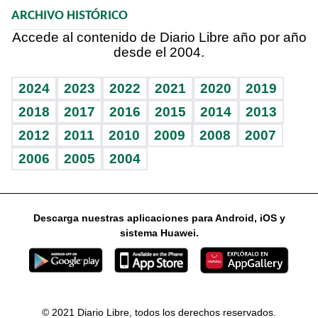
ARCHIVO HISTÓRICO
Hablando con el pediatra
Línea de hit
Columnistas
Hecho en casa
Cumpleaños
Accede al contenido de Diario Libre año por año
desde el 2004.
Diario de nutrición
Libreta deportiva
Lecturas
Mundo gamer
RSS
Vida y familia
BRV
Más firmas
Guía del dinero
Horóscopos
2024
2023
2022
2021
2020
2019
Eñe
TBT Deportivo
2018
2017
2016
2015
2014
2013
Juegos
2012
2011
2010
2009
2008
2007
Celebrando la vida
2006
2005
2004
Sin complejos
En pocas palabras
Descarga nuestras aplicaciones para Android, iOS y
Escuchando al corazón
sistema Huawei.
Economía Personal
Consulta Libre
© 2021 Diario Libre, todos los derechos reservados.