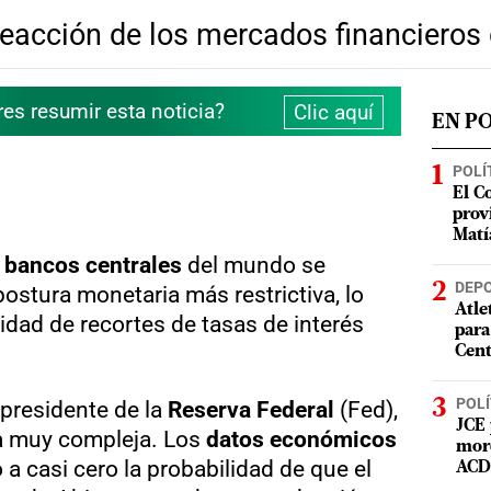
reacción de los mercados financieros
res resumir esta noticia?
Clic aquí
EN P
POLÍ
El C
prov
Matí
s
bancos centrales
del mundo se
DEP
stura monetaria más restrictiva, lo
Atle
lidad de recortes de tasas de interés
para
Cent
POLÍ
 presidente de la
Reserva Federal
(Fed),
JCE 
ea muy compleja. Los
datos económicos
mord
 a casi cero la probabilidad de que el
ACD 