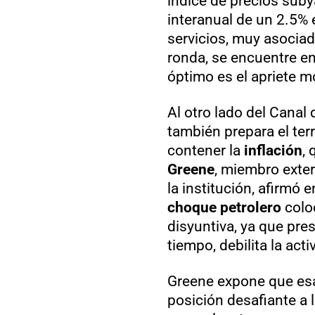
índice de precios suby
interanual de un 2.5%
servicios, muy asocia
ronda, se encuentre en
óptimo es el apriete m
Al otro lado del Canal
también prepara el terr
contener la
inflación
, 
Greene
, miembro exte
la institución, afirmó 
choque petrolero
coloc
disyuntiva, ya que pres
tiempo, debilita la ac
Greene expone que esa
posición desafiante a 