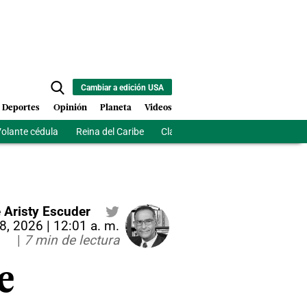
Cambiar a edición USA
Deportes
Opinión
Planeta
Videos
olante cédula
Reina del Caribe
Clausura Juegos Centroamerican
 Aristy Escuder
08, 2026 | 12:01 a. m.
|
7 min de lectura
e