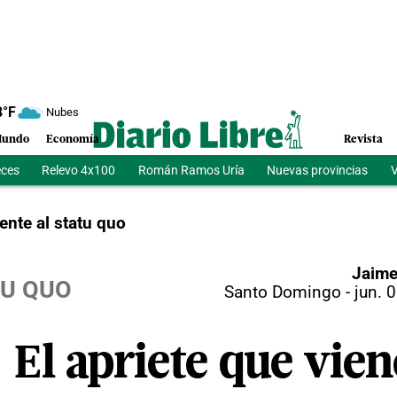
8
°F
Nubes
undo
Economía
Revista
eces
Relevo 4x100
Román Ramos Uría
Nuevas provincias
V
ente al statu quo
Jaime
TU QUO
Santo Domingo
-
jun. 
El apriete que vien