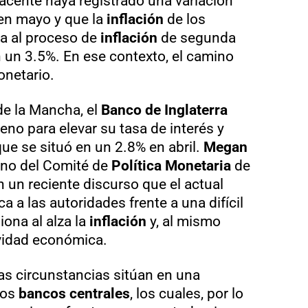
acente haya registrado una variación
 en mayo y que la
inflación
de los
da al proceso de
inflación
de segunda
 un 3.5%. En ese contexto, el camino
onetario.
 de la Mancha, el
Banco de Inglaterra
eno para elevar su tasa de interés y
que se situó en un 2.8% en abril.
Megan
rno del Comité de
Política Monetaria
de
en un reciente discurso que el actual
a a las autoridades frente a una difícil
iona al alza la
inflación
y, al mismo
tividad económica.
s circunstancias sitúan en una
los
bancos centrales
, los cuales, por lo