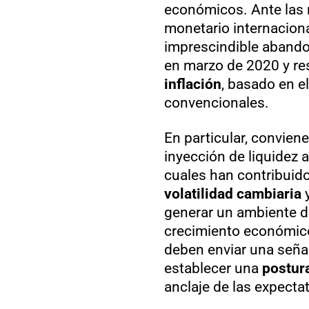
económicos. Ante las r
monetario internaciona
imprescindible abando
en marzo de 2020 y re
inflación
, basado en e
convencionales.
En particular, convie
inyección de liquidez a
cuales han contribuido
volatilidad cambiaria
y
generar un ambiente de
crecimiento económico
deben enviar una señal
establecer una
postura
anclaje de las expecta