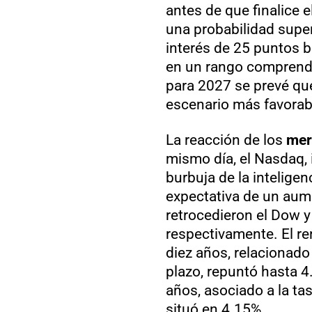
antes de que finalice e
una probabilidad super
interés de 25 puntos bá
en un rango comprendid
para 2027 se prevé que
escenario más favorab
La reacción de los
mer
mismo día, el Nasdaq, i
burbuja de la inteligenc
expectativa de un aume
retrocedieron el Dow y
respectivamente. El re
diez años, relacionado
plazo, repuntó hasta 4
años, asociado a la ta
situó en 4.15%.