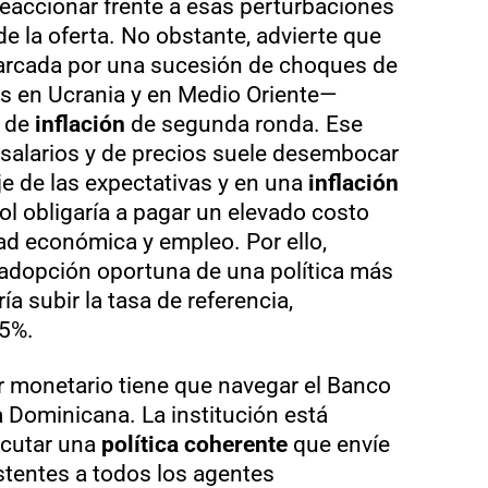
reaccionar frente a esas perturbaciones
de la oferta. No obstante, advierte que
marcada por una sucesión de choques de
as en Ucrania y en Medio Oriente—
s de
inflación
de segunda ronda. Ese
 salarios y de precios suele desembocar
je de las expectativas y en una
inflación
ol obligaría a pagar un elevado costo
ad económica y empleo. Por ello,
adopción oportuna de una política más
ría subir la tasa de referencia,
75%.
 monetario tiene que navegar el Banco
a Dominicana. La institución está
ecutar una
política coherente
que envíe
stentes a todos los agentes