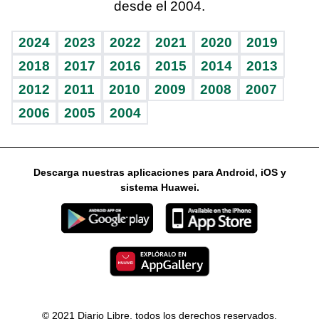
desde el 2004.
Diario de nutrición
Libreta deportiva
Columnistas
Mundo gamer
RSS
Vida y familia
BRV
Ágora
Guía del dinero
Horóscopos
2024
2023
2022
2021
2020
2019
Eñe
TBT Deportivo
2018
2017
2016
2015
2014
2013
2012
2011
2010
2009
2008
2007
Celebrando la vida
2006
2005
2004
Sin complejos
En pocas palabras
Descarga nuestras aplicaciones para Android, iOS y
Escuchando al corazón
sistema Huawei.
Economía Personal
Consulta Libre
© 2021 Diario Libre, todos los derechos reservados.