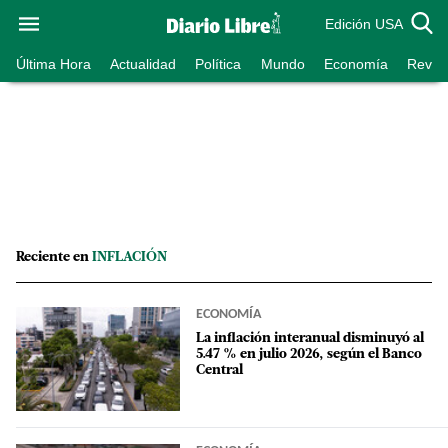
Edición USA
Última Hora
Actualidad
Política
Mundo
Economía
Revist
Reciente en
INFLACIÓN
ECONOMÍA
La inflación interanual disminuyó al
5.47 % en julio 2026, según el Banco
Central