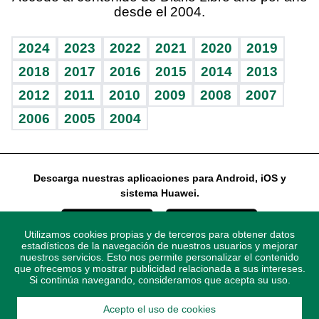
desde el 2004.
Diario de nutrición
Libreta deportiva
Lecturas
Mundo gamer
RSS
Vida y familia
BRV
Más firmas
Guía del dinero
Horóscopos
2024
2023
2022
2021
2020
2019
Eñe
TBT Deportivo
2018
2017
2016
2015
2014
2013
2012
2011
2010
2009
2008
2007
Celebrando la vida
2006
2005
2004
Sin complejos
En pocas palabras
Descarga nuestras aplicaciones para Android, iOS y
Escuchando al corazón
sistema Huawei.
Economía Personal
Utilizamos cookies propias y de terceros para obtener datos
Consulta Libre
estadísticos de la navegación de nuestros usuarios y mejorar
nuestros servicios. Esto nos permite personalizar el contenido
que ofrecemos y mostrar publicidad relacionada a sus intereses.
Si continúa navegando, consideramos que acepta su uso.
Acepto el uso de cookies