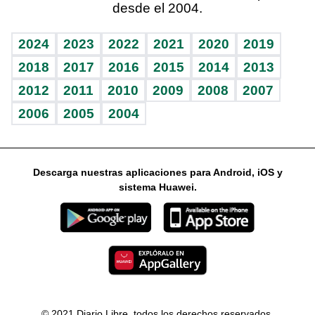
desde el 2004.
Diario de nutrición
Libreta deportiva
Columnistas
Mundo gamer
RSS
Vida y familia
BRV
Ágora
Guía del dinero
Horóscopos
2024
2023
2022
2021
2020
2019
Eñe
TBT Deportivo
2018
2017
2016
2015
2014
2013
2012
2011
2010
2009
2008
2007
Celebrando la vida
2006
2005
2004
Sin complejos
En pocas palabras
Descarga nuestras aplicaciones para Android, iOS y
Escuchando al corazón
sistema Huawei.
Economía Personal
Consulta Libre
© 2021 Diario Libre, todos los derechos reservados.