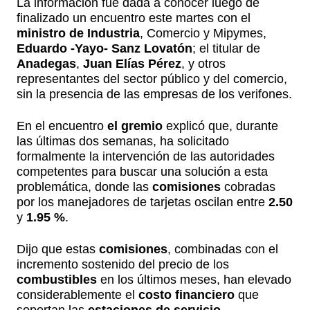
La información fue dada a conocer luego de
finalizado un encuentro este martes con el
ministro de Industria
, Comercio y Mipymes,
Eduardo -Yayo- Sanz Lovatón
; el titular de
Anadegas
,
Juan Elías Pérez
, y otros
representantes del sector público y del comercio,
sin la presencia de las empresas de los verifones.
En el encuentro
el gremio
explicó que, durante
las últimas dos semanas, ha solicitado
formalmente la intervención de las autoridades
competentes para buscar una solución a esta
problemática, donde las
comisiones
cobradas
por los manejadores de tarjetas oscilan entre
2.50
y
1.95 %
.
Dijo que estas
comisiones
, combinadas con el
incremento sostenido del precio de los
combustibles
en los últimos meses, han elevado
considerablemente el
costo financiero
que
soportan las
estaciones de servicio
.