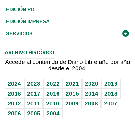
Ocenanía
Telecom.
Sociales
Tenis
En Directo
Historia
Revista
EDICIÓN RD
Caribe
Global y variable
Novedades
Olimpismo
Frente al Statu Quo
Despertando al gigante
Deportes
EDICIÓN IMPRESA
Resto del mundo
Economía personal
Podcast Arte Libre
Más deportes
El Espía
Cambio climático
Opinión
SERVICIOS
Macroeconomía
Mi mascota
Resultados deportivos
Noticiero Poteleche
Planeta
Efemérides
ARCHIVO HISTÓRICO
Hablando con el pediatra
Línea de hit
Columnistas
Hecho en casa
Cumpleaños
Accede al contenido de Diario Libre año por año
desde el 2004.
Diario de nutrición
Libreta deportiva
Lecturas
Mundo gamer
RSS
Vida y familia
BRV
Más firmas
Guía del dinero
Horóscopos
2024
2023
2022
2021
2020
2019
Eñe
TBT Deportivo
2018
2017
2016
2015
2014
2013
2012
2011
2010
2009
2008
2007
Celebrando la vida
2006
2005
2004
Sin complejos
En pocas palabras