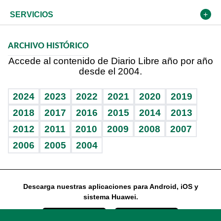
Resto del mundo
Economía personal
Podcast Arte Libre
Más deportes
El Espía
Cambio climático
Opinión
SERVICIOS
Macroeconomía
Mi mascota
Resultados deportivos
Noticiero Poteleche
Planeta
Efemérides
ARCHIVO HISTÓRICO
Hablando con el pediatra
Línea de hit
Columnistas
Hecho en casa
Cumpleaños
Accede al contenido de Diario Libre año por año
desde el 2004.
Diario de nutrición
Libreta deportiva
Lecturas
Mundo gamer
RSS
Vida y familia
BRV
Más firmas
Guía del dinero
Horóscopos
2024
2023
2022
2021
2020
2019
Eñe
TBT Deportivo
2018
2017
2016
2015
2014
2013
2012
2011
2010
2009
2008
2007
Celebrando la vida
2006
2005
2004
Sin complejos
En pocas palabras
Descarga nuestras aplicaciones para Android, iOS y
Escuchando al corazón
sistema Huawei.
Economía Personal