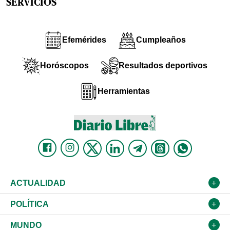
SERVICIOS
Efemérides
Cumpleaños
Horóscopos
Resultados deportivos
Herramientas
ACTUALIDAD
Nacional
POLÍTICA
Ciudad
Partidos
MUNDO