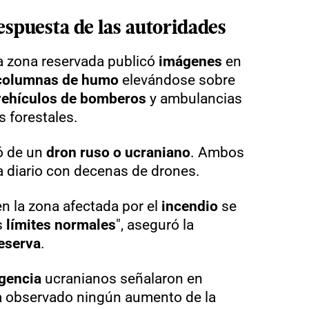
espuesta de las autoridades
la zona reservada publicó
imágenes
en
columnas de humo
elevándose sobre
vehículos de bomberos
y ambulancias
 forestales.
tó de un
dron ruso o ucraniano
. Ambos
a diario con decenas de drones.
n la zona afectada por el
incendio
se
s
límites normales
", aseguró la
reserva
.
gencia
ucranianos señalaron en
 observado ningún aumento de la