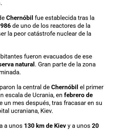
.
de
Chernóbil
fue establecida tras la
1986
de uno de los reactores de la
ser la peor catástrofe nuclear de la
abitantes fueron evacuados de ese
serva natural
. Gran parte de la zona
aminada.
aron la central de
Chernóbil
el primer
an escala de Ucrania, en
febrero de
rse un mes después, tras fracasar en su
ital ucraniana, Kiev.
a a unos
130 km de Kiev
y a unos
20