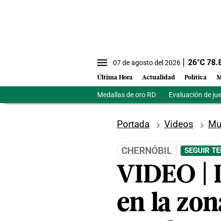
26
°C
78.
07 de agosto del 2026
Última Hora
Actualidad
Política
M
Medallas de oro RD
Evaluación de ju
Portada
Videos
Mu
CHERNÓBIL
SEGUIR T
VIDEO | 
en la zon