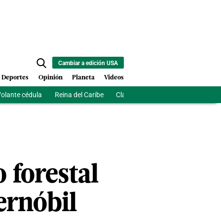
Cambiar a edición USA
Deportes
Opinión
Planeta
Videos
olante cédula
Reina del Caribe
Clausura Juegos Centroamerican
 forestal
ernóbil