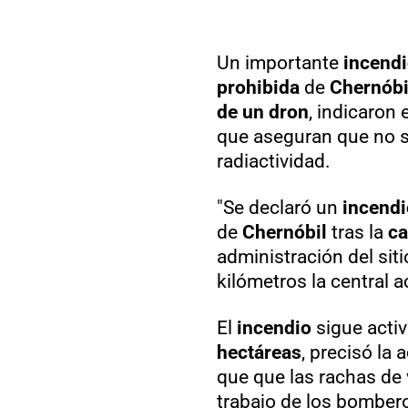
Un importante
incendi
prohibida
de
Chernóbi
de un dron
, indicaron 
que aseguran que no s
radiactividad.
"Se declaró un
incendi
de
Chernóbil
tras la
ca
administración del sit
kilómetros la central
El
incendio
sigue activ
hectáreas
, precisó la
que que las rachas de v
trabajo de los bomber