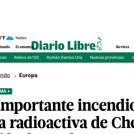
8
°F
Nubes
undo
Economía
Revista
eces
Relevo 4x100
Román Ramos Uría
Nuevas provincias
V
ndo
Europa
EMA +
Importante incendio
a radioactiva de Ch