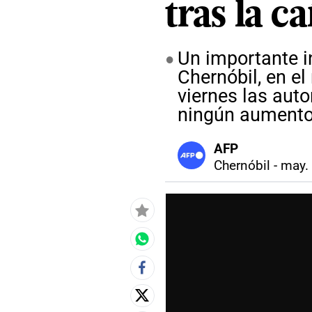
tras la c
Un importante i
Chernóbil, en el
viernes las aut
ningún aumento 
AFP
Chernóbil
-
may. 