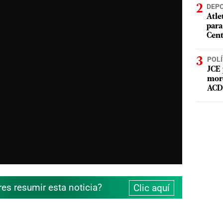
DEP
Atle
para
Cent
POLÍ
JCE 
mord
ACD 
res resumir esta noticia?
Clic aquí