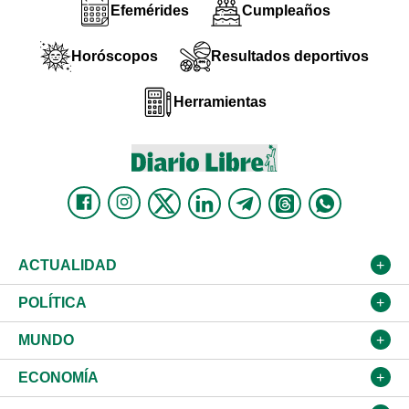
Efemérides
Cumpleaños
Horóscopos
Resultados deportivos
Herramientas
ACTUALIDAD
Nacional
POLÍTICA
Ciudad
Partidos
MUNDO
Educación
JCE
Estados Unidos
ECONOMÍA