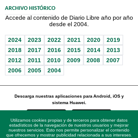
Resultados deportivos
Noticiero Poteleche
Planeta
Efemérides
ARCHIVO HISTÓRICO
Hablando con el pediatra
Línea de hit
Columnistas
Hecho en casa
Cumpleaños
Accede al contenido de Diario Libre año por año
desde el 2004.
Diario de nutrición
Libreta deportiva
Lecturas
Mundo gamer
RSS
Vida y familia
BRV
Más firmas
Guía del dinero
Horóscopos
2024
2023
2022
2021
2020
2019
Eñe
TBT Deportivo
2018
2017
2016
2015
2014
2013
2012
2011
2010
2009
2008
2007
Celebrando la vida
2006
2005
2004
Sin complejos
En pocas palabras
Descarga nuestras aplicaciones para Android, iOS y
Escuchando al corazón
sistema Huawei.
Economía Personal
Utilizamos cookies propias y de terceros para obtener datos
Consulta Libre
estadísticos de la navegación de nuestros usuarios y mejorar
nuestros servicios. Esto nos permite personalizar el contenido
que ofrecemos y mostrar publicidad relacionada a sus intereses.