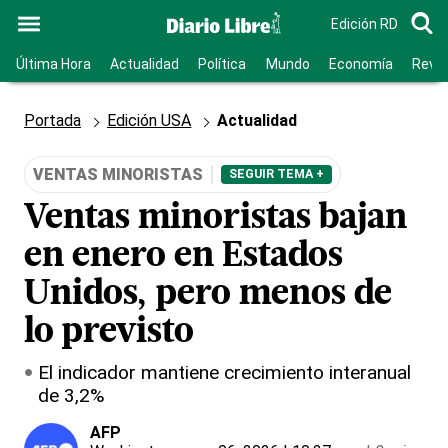
Edición RD
Última Hora
Actualidad
Política
Mundo
Economía
Revis
Portada
Edición USA
Actualidad
VENTAS MINORISTAS
SEGUIR TEMA +
Ventas minoristas bajan
en enero en Estados
Unidos, pero menos de
lo previsto
El indicador mantiene crecimiento interanual
de 3,2%
AFP