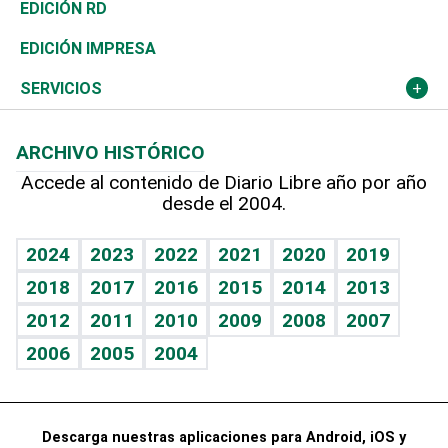
Ocenanía
Telecom.
Sociales
Tenis
En Directo
Historia
Revista
EDICIÓN RD
Caribe
Global y variable
Novedades
Olimpismo
Frente al Statu Quo
Despertando al gigante
Deportes
EDICIÓN IMPRESA
Resto del mundo
Economía personal
Podcast Arte Libre
Más deportes
El Espía
Cambio climático
Opinión
SERVICIOS
Macroeconomía
Mi mascota
Resultados deportivos
Noticiero Poteleche
Planeta
Efemérides
ARCHIVO HISTÓRICO
Hablando con el pediatra
Línea de hit
Columnistas
Hecho en casa
Cumpleaños
Accede al contenido de Diario Libre año por año
desde el 2004.
Diario de nutrición
Libreta deportiva
Lecturas
Mundo gamer
RSS
Vida y familia
BRV
Más firmas
Guía del dinero
Horóscopos
2024
2023
2022
2021
2020
2019
Eñe
TBT Deportivo
2018
2017
2016
2015
2014
2013
Juegos
2012
2011
2010
2009
2008
2007
Celebrando la vida
2006
2005
2004
Sin complejos
En pocas palabras
Descarga nuestras aplicaciones para Android, iOS y
Escuchando al corazón