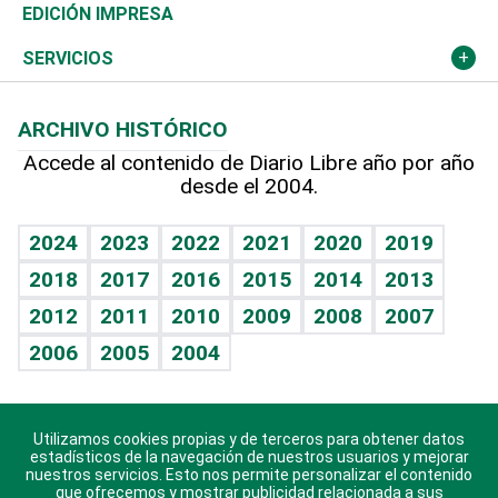
Caribe
Global y variable
Novedades
Olimpismo
Frente al Statu Quo
Despertando al gigante
Deportes
EDICIÓN IMPRESA
Resto del mundo
Economía personal
Podcast Arte Libre
Más deportes
El Espía
Cambio climático
Opinión
SERVICIOS
Macroeconomía
Mi mascota
Resultados deportivos
Noticiero Poteleche
Planeta
Efemérides
ARCHIVO HISTÓRICO
Hablando con el pediatra
Línea de hit
Columnistas
Hecho en casa
Cumpleaños
Accede al contenido de Diario Libre año por año
desde el 2004.
Diario de nutrición
Libreta deportiva
Lecturas
Mundo gamer
RSS
Vida y familia
BRV
Más firmas
Guía del dinero
Horóscopos
2024
2023
2022
2021
2020
2019
Eñe
TBT Deportivo
2018
2017
2016
2015
2014
2013
Juegos
2012
2011
2010
2009
2008
2007
Celebrando la vida
2006
2005
2004
Sin complejos
En pocas palabras
Utilizamos cookies propias y de terceros para obtener datos
Descarga nuestras aplicaciones para Android, iOS y
Escuchando al corazón
estadísticos de la navegación de nuestros usuarios y mejorar
sistema Huawei.
nuestros servicios. Esto nos permite personalizar el contenido
que ofrecemos y mostrar publicidad relacionada a sus