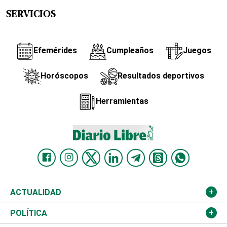
SERVICIOS
Efemérides
Cumpleaños
Juegos
Horóscopos
Resultados deportivos
Herramientas
ACTUALIDAD
Nacional
POLÍTICA