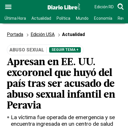
Edición RD
Última Hora
Actualidad
Política
Mundo
Economía
Revis
Portada
Edición USA
Actualidad
ABUSO SEXUAL
SEGUIR TEMA +
Apresan en EE. UU.
excoronel que huyó del
país tras ser acusado de
abuso sexual infantil en
Peravia
La víctima fue operada de emergencia y se
encuentra ingresada en un centro de salud