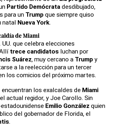
 un
Partido Demócrata
desdibujado,
és para un
Trump
que siempre quiso
u natal
Nueva York
.
caldía de
Miami
. UU. que celebra elecciones
 Allí
trece candidatos
luchan por
ncis Suárez
, muy cercano a
Trump
y
arse a la reelección para un tercer
n los comicios del próximo martes.
e encuentran los exalcaldes de
Miami
el actual regidor, y Joe Carollo. Sin
o-estadounidense
Emilio González
quien
blico del gobernador de Florida, el
tis
.