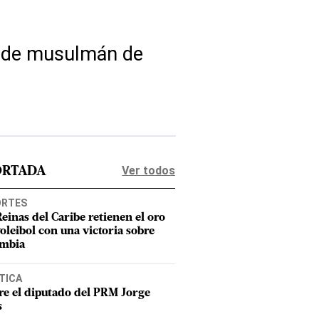
alde musulmán de
Ver todos
ORTADA
ORTES
Reinas del Caribe retienen el oro
voleibol con una victoria sobre
mbia
TICA
e el diputado del PRM Jorge
s