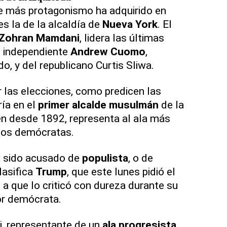
ue más protagonismo ha adquirido en
es la de la alcaldía de
Nueva York
. El
Zohran Mamdani
, lidera las últimas
l independiente
Andrew Cuomo
,
o, y del republicano Curtis Sliwa.
 las elecciones, como predicen las
ría en el
primer alcalde musulmán
de la
en desde 1892, representa al ala más
 los demócratas.
a sido acusado de
populista
, o de
lasifica
Trump
, que este lunes pidió el
a que lo criticó con dureza durante su
r demócrata.
i, representante de un
ala progresista