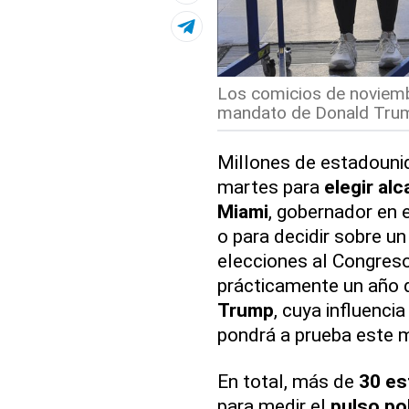
Los comicios de noviemb
mandato de Donald Trum
Millones de estadouni
martes para
elegir alc
Miami
, gobernador en
o para decidir sobre u
elecciones al Congres
prácticamente un año d
Trump
, cuya influenci
pondrá a prueba este 
En total, más de
30 es
para medir el
pulso pol