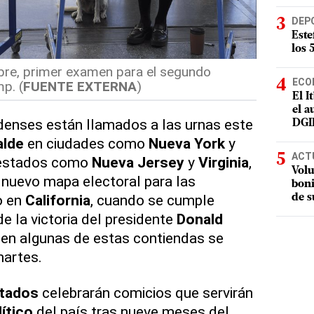
DEP
Este
los 
re, primer examen para el segundo
ECO
p. (
FUENTE EXTERNA
)
El I
el a
denses están llamados a las urnas este
DGI
alde
en ciudades como
Nueva York
y
ACT
 estados como
Nueva Jersey
y
Virginia
,
Volu
n nuevo mapa electoral para las
boni
o en
California
, cuando se cumple
de s
e la victoria del presidente
Donald
a en algunas de estas contiendas se
martes.
tados
celebrarán comicios que servirán
ítico
del país tras nueve meses del