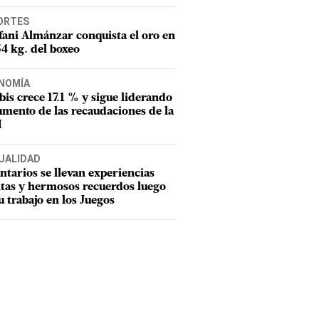
ORTES
fani Almánzar conquista el oro en
54 kg. del boxeo
NOMÍA
tbis crece 17.1 % y sigue liderando
umento de las recaudaciones de la
I
UALIDAD
ntarios se llevan experiencias
tas y hermosos recuerdos luego
u trabajo en los Juegos