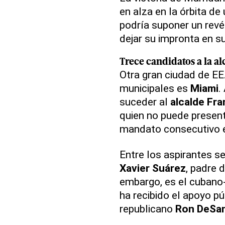
en alza en la órbita de
podría suponer un rev
dejar su impronta en s
Trece candidatos a la al
Otra gran ciudad de EE
municipales es
Miami
.
suceder al
alcalde Fra
quien no puede present
mandato consecutivo e
Entre los aspirantes s
Xavier Suárez
, padre d
embargo, es el cuban
ha recibido el apoyo pú
republicano
Ron DeSan