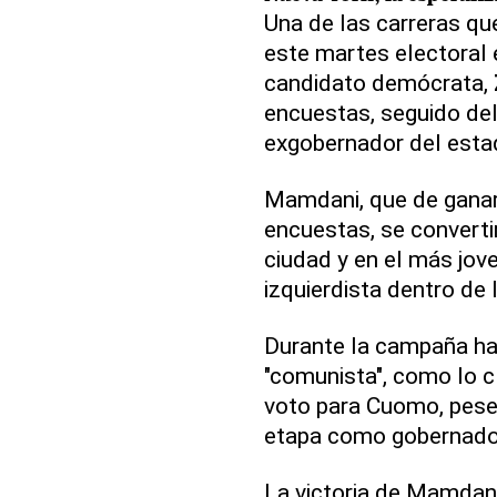
Una de las carreras q
este martes electoral 
candidato demócrata,
encuestas, seguido de
exgobernador del estad
Mamdani, que de ganar
encuestas, se converti
ciudad y en el más jov
izquierdista dentro de
Durante la campaña h
"comunista", como lo c
voto para Cuomo, pese 
etapa como gobernado
La victoria de Mamdan