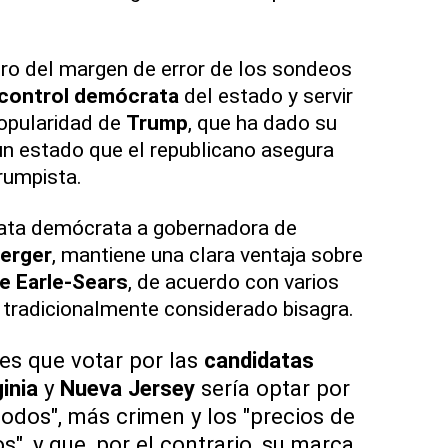
tro del margen de error de los sondeos
control demócrata
del estado y servir
opularidad de
Trump
, que ha dado su
 un estado que el republicano asegura
rumpista.
data demócrata a gobernadora de
berger
, mantiene una clara ventaja sobre
 Earle-Sears
, de acuerdo con varios
tradicionalmente considerado bisagra.
nes que votar por las
candidatas
ginia
y
Nueva Jersey
sería optar por
odos", más crimen y los "precios de
s", y que, por el contrario, su marca