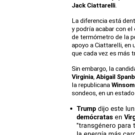
Jack Ciattarelli
.
La diferencia está den
y podría acabar con el
de termómetro de la p
apoyo a Ciattarelli, en
que cada vez es más t
Sin embargo, la candi
Virginia
,
Abigail Span
la republicana
Winsome
sondeos, en un estado 
Trump
dijo este lu
demócratas
en
Vir
"transgénero para t
la energía más caro