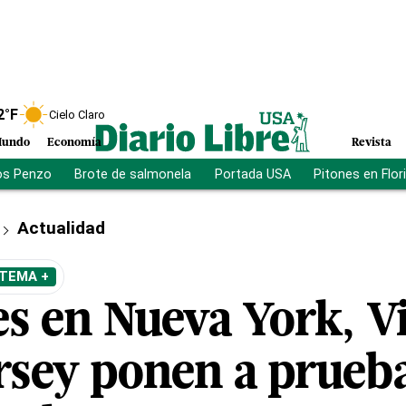
2
°F
Cielo Claro
undo
Economía
Revista
os Penzo
Brote de salmonela
Portada USA
Pitones en Flor
Actualidad
 TEMA +
s en Nueva York, Vi
rsey ponen a prueba