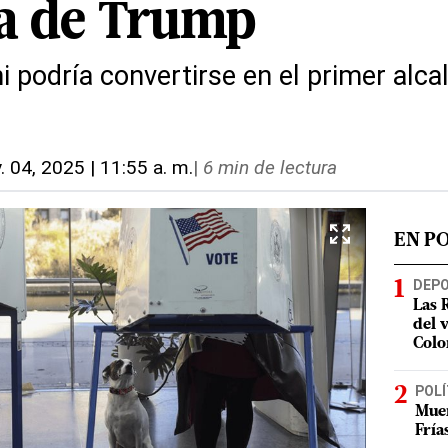
ia de Trump
podría convertirse en el primer alc
. 04, 2025 | 11:55 a. m.
|
6 min de lectura
EN P
DEP
Las 
del 
Colo
POLÍ
Muer
Fría