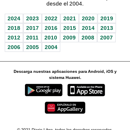
desde el 2004.
Diario de nutrición
Libreta deportiva
Lecturas
Mundo gamer
RSS
Vida y familia
BRV
Más firmas
Guía del dinero
Horóscopos
2024
2023
2022
2021
2020
2019
Eñe
TBT Deportivo
2018
2017
2016
2015
2014
2013
2012
2011
2010
2009
2008
2007
Celebrando la vida
2006
2005
2004
Sin complejos
En pocas palabras
Descarga nuestras aplicaciones para Android, iOS y
Escuchando al corazón
sistema Huawei.
Economía Personal
Consulta Libre
© 2021 Diario Libre, todos los derechos reservados.