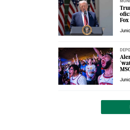
MUN
Tru
ofi
Fox
Juni
DEP
Ale
'wat
MS
Juni