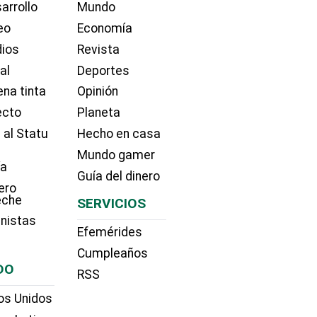
arrollo
Mundo
eo
Economía
dios
Revista
ial
Deportes
na tinta
Opinión
ecto
Planeta
 al Statu
Hecho en casa
Mundo gamer
ía
Guía del dinero
ero
eche
SERVICIOS
nistas
Efemérides
Cumpleaños
DO
RSS
os Unidos