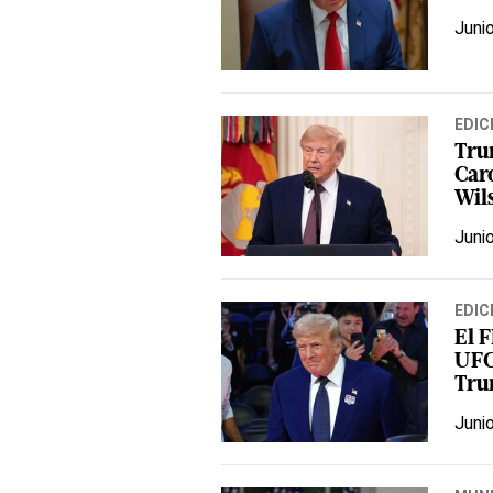
Juni
EDIC
Tru
Caro
Wil
Juni
EDIC
El F
UFC
Tr
Juni