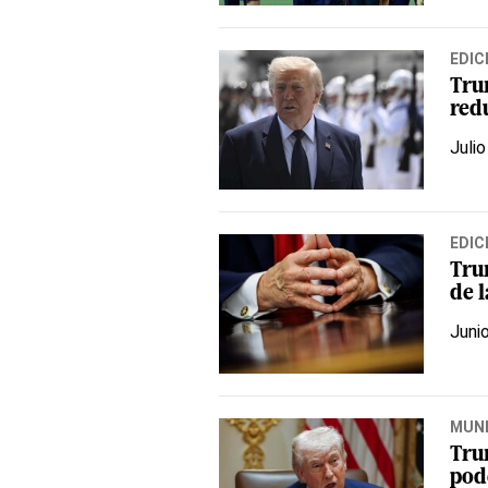
EDIC
Trum
redu
Julio
EDIC
Tru
de l
Juni
MUN
Trum
pode