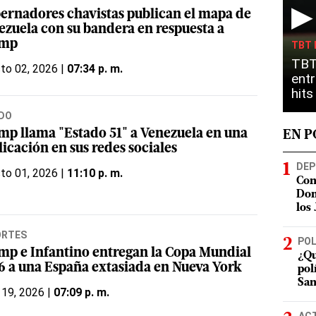
▶
ernadores chavistas publican el mapa de
ezuela con su bandera en respuesta a
ump
TBT 
TBT
to 02, 2026 |
07:34 p. m.
entr
hit
DO
mp llama "Estado 51" a Venezuela en una
EN 
icación en sus redes sociales
DEP
to 01, 2026 |
11:10 p. m.
Con
Dom
los
ORTES
POL
mp e Infantino entregan la Copa Mundial
¿Qu
6 a una España extasiada en Nueva York
pol
San
 19, 2026 |
07:09 p. m.