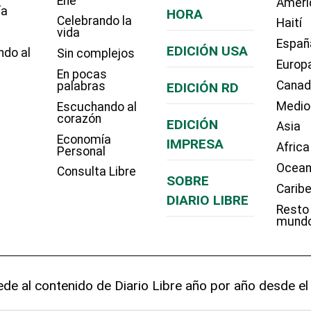
Eñe
Améri
ía
HORA
Celebrando la
Haití
vida
Españ
EDICIÓN USA
ndo al
Sin complejos
Europ
En pocas
Cana
palabras
EDICIÓN RD
Medio
Escuchando al
corazón
EDICIÓN
Asia
Economía
IMPRESA
Africa
Personal
Ocean
Consulta Libre
SOBRE
Carib
DIARIO LIBRE
Resto
mund
de al contenido de Diario Libre año por año desde el