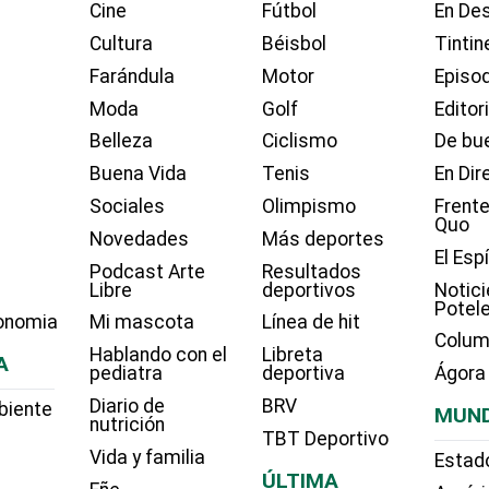
Cine
Fútbol
En Des
Cultura
Béisbol
Tintin
Farándula
Motor
Episo
Moda
Golf
Editor
Belleza
Ciclismo
De bue
Buena Vida
Tenis
En Dir
Sociales
Olimpismo
Frente
Quo
Novedades
Más deportes
El Esp
Podcast Arte
Resultados
Libre
deportivos
Notici
Potel
onomia
Mi mascota
Línea de hit
Colum
Hablando con el
Libreta
A
pediatra
deportiva
Ágora
Diario de
BRV
biente
MUN
nutrición
TBT Deportivo
Vida y familia
Estad
ÚLTIMA