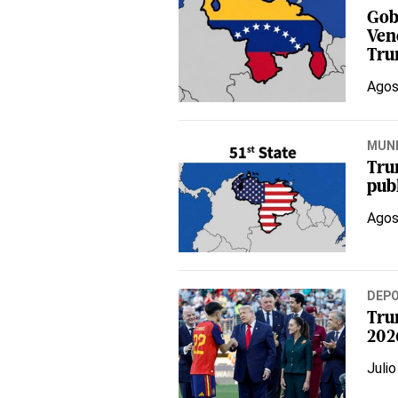
Gob
Ven
Tr
Agos
MUN
Tru
publ
Agos
DEP
Tru
202
Julio