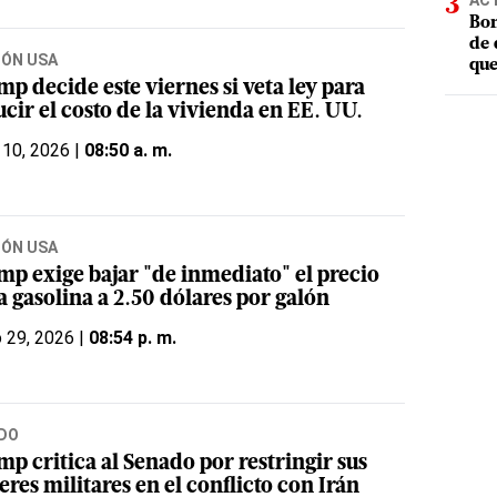
AC
Bom
de 
IÓN USA
que
p decide este viernes si veta ley para
cir el costo de la vivienda en EE. UU.
 10, 2026 |
08:50 a. m.
IÓN USA
mp exige bajar "de inmediato" el precio
a gasolina a 2.50 dólares por galón
o 29, 2026 |
08:54 p. m.
DO
p critica al Senado por restringir sus
res militares en el conflicto con Irán