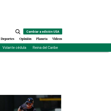
Cambiar a edición USA
Deportes
Opinión
Planeta
Videos
Volante cédula
Reina del Caribe
Clausura Juegos Centroamer