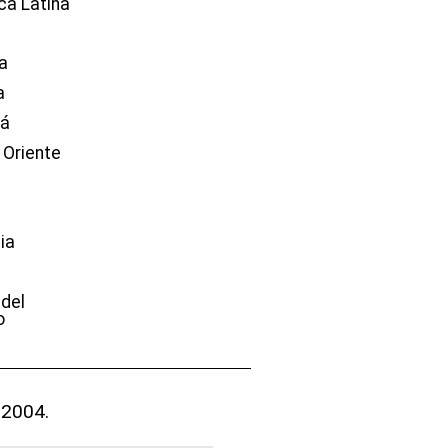
ca Latina
a
a
dá
 Oriente
ia
e
 del
o
 2004.