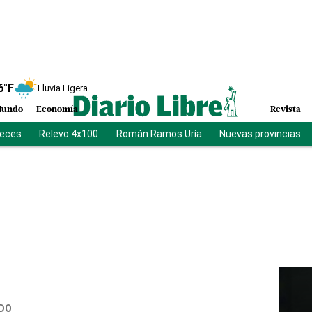
6
°F
Lluvia Ligera
undo
Economía
Revista
ueces
Relevo 4x100
Román Ramos Uría
Nuevas provincias
DO