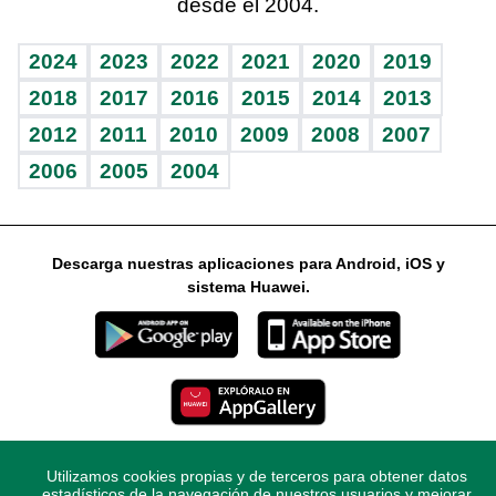
desde el 2004.
Diario de nutrición
Libreta deportiva
Lecturas
Mundo gamer
RSS
Vida y familia
BRV
Más firmas
Guía del dinero
Horóscopos
2024
2023
2022
2021
2020
2019
Eñe
TBT Deportivo
2018
2017
2016
2015
2014
2013
2012
2011
2010
2009
2008
2007
Celebrando la vida
2006
2005
2004
Sin complejos
En pocas palabras
Descarga nuestras aplicaciones para Android, iOS y
Escuchando al corazón
sistema Huawei.
Economía Personal
Consulta Libre
Utilizamos cookies propias y de terceros para obtener datos
© 2021 Diario Libre, todos los derechos reservados.
estadísticos de la navegación de nuestros usuarios y mejorar