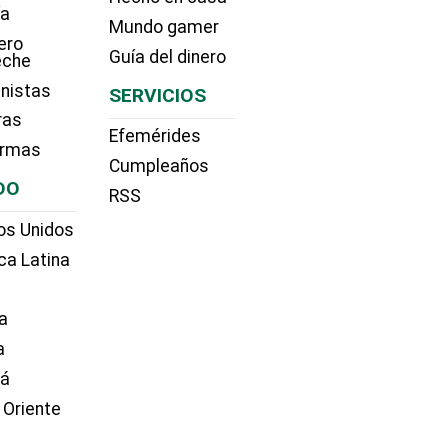
ía
Mundo gamer
ero
Guía del dinero
eche
nistas
SERVICIOS
ras
Efemérides
irmas
Cumpleaños
DO
RSS
os Unidos
ca Latina
a
a
dá
 Oriente