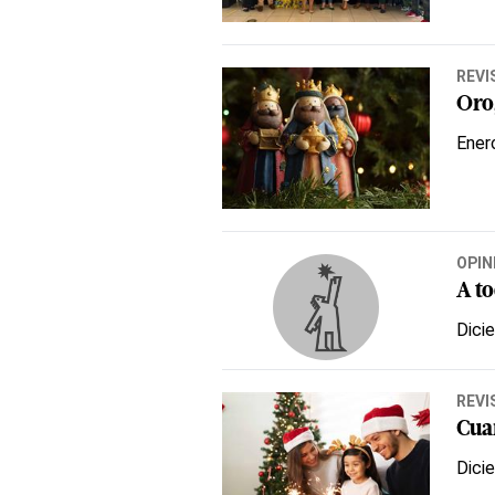
REVI
Oro
Ener
OPIN
A t
Dici
REVI
Cua
Dici