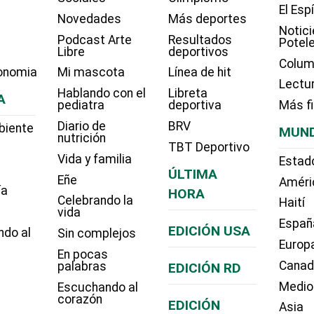
El Esp
Novedades
Más deportes
Notici
Podcast Arte
Resultados
Potel
Libre
deportivos
Colum
onomia
Mi mascota
Línea de hit
Lectu
Hablando con el
Libreta
A
pediatra
deportiva
Más f
Diario de
BRV
biente
MUN
nutrición
TBT Deportivo
Vida y familia
Estad
ÚLTIMA
Eñe
Améri
ía
HORA
Celebrando la
Haití
vida
Españ
EDICIÓN USA
ndo al
Sin complejos
Europ
En pocas
Cana
palabras
EDICIÓN RD
Medio
Escuchando al
corazón
EDICIÓN
Asia