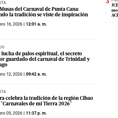
POL
STA
JCE
 Musas del Carnaval de Punta Cana:
mor
do la tradición se viste de inspiración
ACD
ero 16, 2026 |
12:01 a. m.
DO
lucha de palos espiritual, el secreto
or guardado del carnaval de Trinidad y
ago
ero 12, 2026 |
09:42 a. m.
STA
a celebra la tradición de la región Cibao
 "Carnavales de mi Tierra 2026"
ero 05, 2026 |
11:37 p. m.