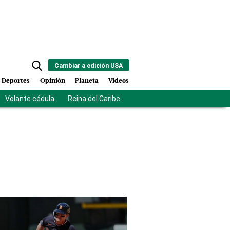
Cambiar a edición USA
Deportes
Opinión
Planeta
Videos
Volante cédula
Reina del Caribe
Clausura Juegos Centroamer