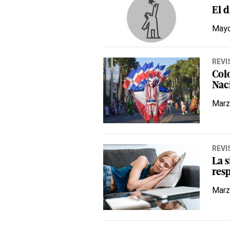
El d
Mayo
REVI
Colo
Nac
Marz
REVI
La s
res
Marz