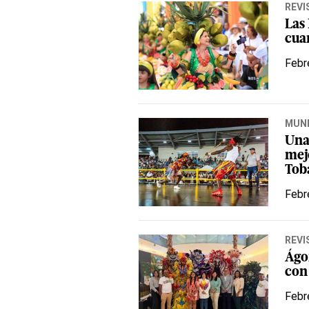
REVI
Las
cuan
Febr
MUN
Una 
mej
Tob
Febr
REVI
Ágor
con
Febr