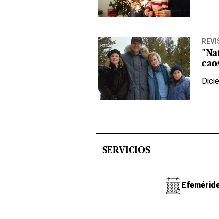
REVI
"Na
cao
Dici
SERVICIOS
Efemérid