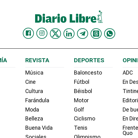
ÍA
REVISTA
DEPORTES
OPIN
Música
Baloncesto
ADC
Cine
Fútbol
En Des
Cultura
Béisbol
Tintin
Farándula
Motor
Editor
Moda
Golf
De bue
Belleza
Ciclismo
En Dir
Buena Vida
Tenis
Frente
Quo
Sociales
Olimpismo