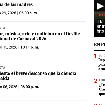
▶
ía de las madres
 29, 2026 |
06:00 p. m.
TBT 
TBT
entr
STA
hit
r, música, arte y tradición en el Desfile
ional de Carnaval 2026
EN 
o 15, 2026 |
10:11 p. m.
EDI
Rep
paí
STA
a s
iesta: el breve descanso que la ciencia
palda
EDI
¿Te
o 06, 2026 |
06:00 p. m.
Uni
que