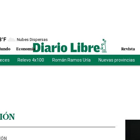
8
°F
Nubes Dispersas
undo
Economía
Revista
ueces
Relevo 4x100
Román Ramos Uría
Nuevas provincias
IÓN
IÓN