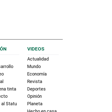
IÓN
VIDEOS
Actualidad
arrollo
Mundo
eo
Economía
ial
Revista
na tinta
Deportes
ecto
Opinión
 al Statu
Planeta
Hecho en casa