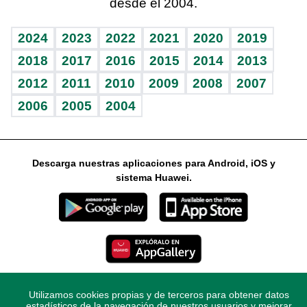
desde el 2004.
Diario de nutrición
Libreta deportiva
Lecturas
Mundo gamer
RSS
Vida y familia
BRV
Más firmas
Guía del dinero
Horóscopos
2024
2023
2022
2021
2020
2019
Eñe
TBT Deportivo
2018
2017
2016
2015
2014
2013
2012
2011
2010
2009
2008
2007
Celebrando la vida
2006
2005
2004
Sin complejos
En pocas palabras
Descarga nuestras aplicaciones para Android, iOS y
Escuchando al corazón
sistema Huawei.
Economía Personal
Consulta Libre
Utilizamos cookies propias y de terceros para obtener datos
© 2021 Diario Libre, todos los derechos reservados.
estadísticos de la navegación de nuestros usuarios y mejorar