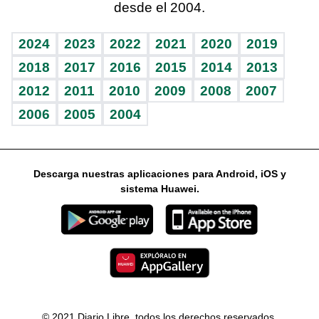
desde el 2004.
Diario de nutrición
Libreta deportiva
Lecturas
Mundo gamer
RSS
Vida y familia
BRV
Más firmas
Guía del dinero
Horóscopos
2024
2023
2022
2021
2020
2019
Eñe
TBT Deportivo
2018
2017
2016
2015
2014
2013
2012
2011
2010
2009
2008
2007
Celebrando la vida
2006
2005
2004
Sin complejos
En pocas palabras
Descarga nuestras aplicaciones para Android, iOS y
Escuchando al corazón
sistema Huawei.
Economía Personal
Consulta Libre
© 2021 Diario Libre, todos los derechos reservados.