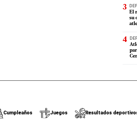
DE
El 
su 
atl
DE
Atl
par
Cen
Cumpleaños
Juegos
Resultados deportivo