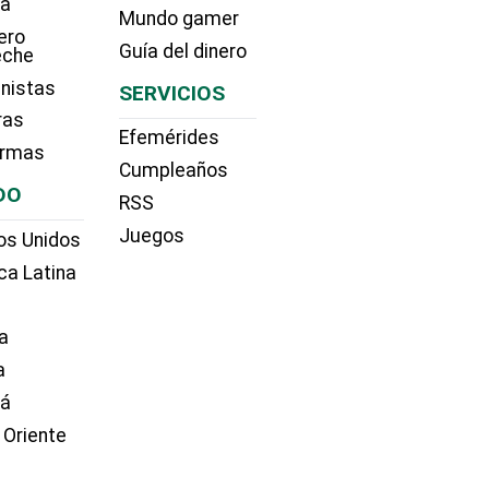
ía
Mundo gamer
ero
Guía del dinero
eche
nistas
SERVICIOS
ras
Efemérides
irmas
Cumpleaños
DO
RSS
Juegos
os Unidos
ca Latina
a
a
dá
 Oriente