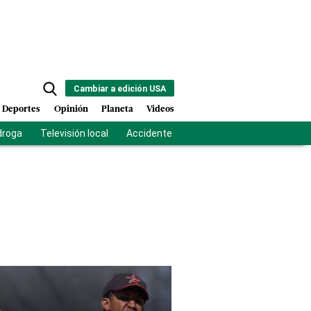
Cambiar a edición USA
Deportes
Opinión
Planeta
Videos
droga
Televisión local
Accidente Los Ríos
Fuerza antipandilla