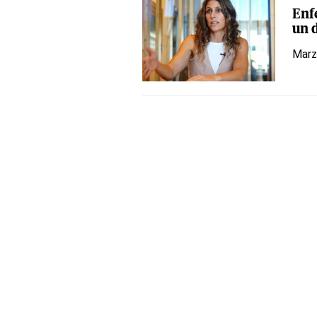
Enf
un d
Marz