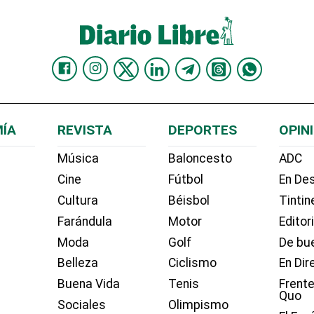
ÍA
REVISTA
DEPORTES
OPIN
Música
Baloncesto
ADC
Cine
Fútbol
En Des
Cultura
Béisbol
Tintin
Farándula
Motor
Editor
Moda
Golf
De bue
Belleza
Ciclismo
En Dir
Buena Vida
Tenis
Frente
Quo
Sociales
Olimpismo