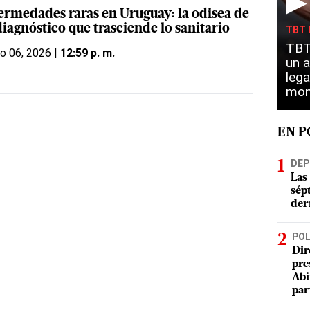
▶
ermedades raras en Uruguay: la odisea de
iagnóstico que trasciende lo sanitario
TBT 
TBT 
o 06, 2026 |
12:59 p. m.
un a
lega
mon
EN 
DEP
Las
sép
der
POL
Dir
pre
Abi
par