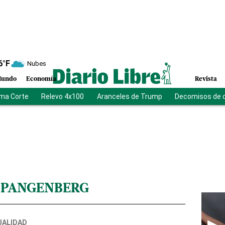
6
°F
Nubes
undo
Economía
Revista
ma Corte
Relevo 4x100
Aranceles de Trump
Decomisos de 
SPANGENBERG
UALIDAD