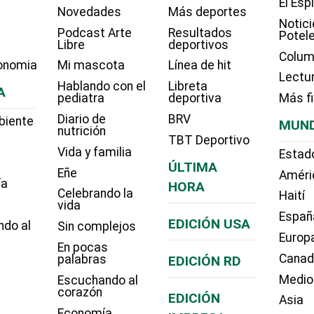
El Esp
Novedades
Más deportes
Notici
Podcast Arte
Resultados
Potel
Libre
deportivos
Colum
onomia
Mi mascota
Línea de hit
Lectu
Hablando con el
Libreta
A
pediatra
deportiva
Más f
Diario de
BRV
biente
MUN
nutrición
TBT Deportivo
Vida y familia
Estad
ÚLTIMA
Eñe
Améri
ía
HORA
Celebrando la
Haití
vida
Españ
EDICIÓN USA
ndo al
Sin complejos
Europ
En pocas
Cana
palabras
EDICIÓN RD
Medio
Escuchando al
corazón
EDICIÓN
Asia
Economía