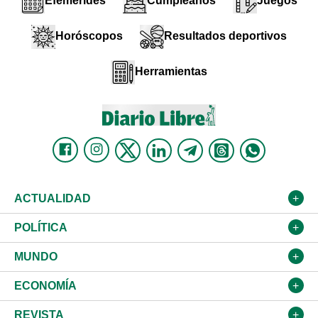
Efemérides
Cumpleaños
Juegos
Horóscopos
Resultados deportivos
Herramientas
ACTUALIDAD
Nacional
POLÍTICA
Ciudad
Partidos
MUNDO
Educación
JCE
Estados Unidos
ECONOMÍA
Salud
TSE
América Latina
Finanzas
REVISTA