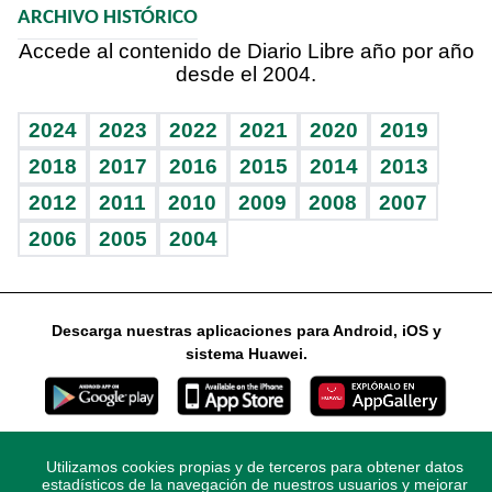
ARCHIVO HISTÓRICO
Hablando con el pediatra
Línea de hit
Columnistas
Hecho en casa
Cumpleaños
Accede al contenido de Diario Libre año por año
desde el 2004.
Diario de nutrición
Libreta deportiva
Lecturas
Mundo gamer
RSS
Vida y familia
BRV
Más firmas
Guía del dinero
Horóscopos
2024
2023
2022
2021
2020
2019
Eñe
TBT Deportivo
2018
2017
2016
2015
2014
2013
Juegos
2012
2011
2010
2009
2008
2007
Celebrando la vida
2006
2005
2004
Sin complejos
En pocas palabras
Descarga nuestras aplicaciones para Android, iOS y
Escuchando al corazón
sistema Huawei.
Economía Personal
Consulta Libre
Utilizamos cookies propias y de terceros para obtener datos
© 2021 Diario Libre, todos los derechos reservados.
estadísticos de la navegación de nuestros usuarios y mejorar