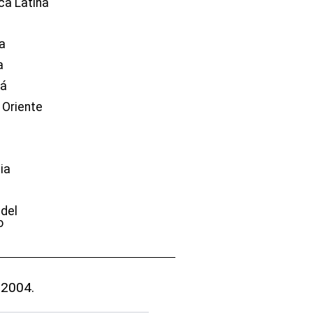
ca Latina
a
a
dá
 Oriente
ia
e
 del
o
 2004.