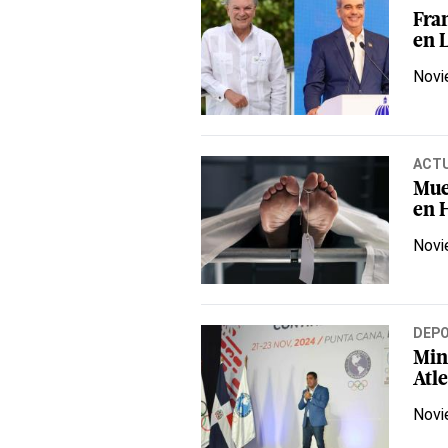
Fra
en 
Novi
ACT
Mue
en 
Novi
DEP
Mini
Atl
Novi