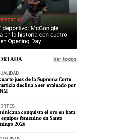
DEPORTIVO
 deportivo: McGonigle
a en la historia con cuatro
s en Opening Day
Ver todos
PORTADA
UALIDAD
cuarto juez de la Suprema Corte
Justicia declina a ser evaluado por
CNM
PORTES
inicana conquista el oro en kata
 equipos femenino en Santo
mingo 2026