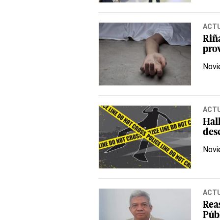
ACT
Riñ
pro
Novi
ACT
Hal
des
Novi
ACT
Rea
Púb