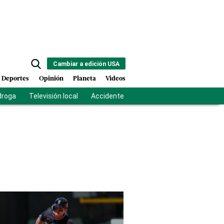
Cambiar a edición USA
Deportes
Opinión
Planeta
Videos
droga
Televisión local
Accidente Los Ríos
Fuerza antipandilla