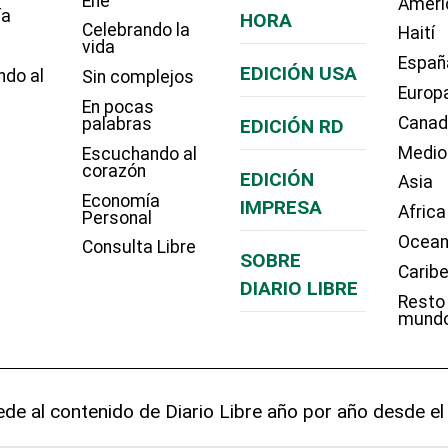
Eñe
Améri
ía
HORA
Celebrando la
Haití
vida
Españ
EDICIÓN USA
ndo al
Sin complejos
Europ
En pocas
Cana
palabras
EDICIÓN RD
Medio
Escuchando al
corazón
EDICIÓN
Asia
Economía
IMPRESA
Africa
Personal
Ocean
Consulta Libre
SOBRE
Carib
DIARIO LIBRE
Resto
mund
de al contenido de Diario Libre año por año desde el