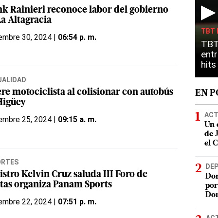
▶
nk Rainieri reconoce labor del gobierno
La Altagracia
TBT 
embre 30, 2024 |
06:54 p. m.
TBT
entr
hit
UALIDAD
re motociclista al colisionar con autobús
EN 
Higüey
ACT
embre 25, 2024 |
09:15 a. m.
Un 
de 
el 
ORTES
DE
stro Kelvin Cruz saluda III Foro de
Dom
etas organiza Panam Sports
por
Do
embre 22, 2024 |
07:51 p. m.