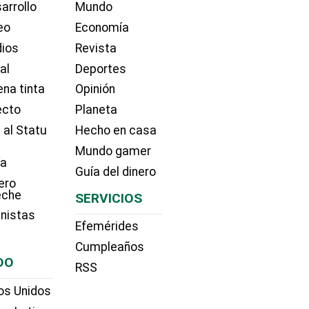
arrollo
Mundo
eo
Economía
dios
Revista
ial
Deportes
na tinta
Opinión
ecto
Planeta
 al Statu
Hecho en casa
Mundo gamer
ía
Guía del dinero
ero
eche
SERVICIOS
nistas
Efemérides
Cumpleaños
DO
RSS
os Unidos