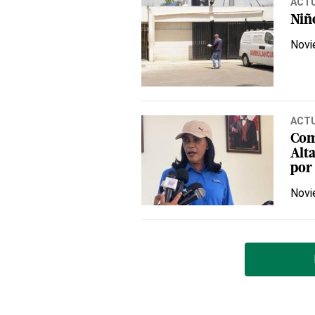
ACT
Niñ
Novi
ACT
Com
Alt
por 
Novi