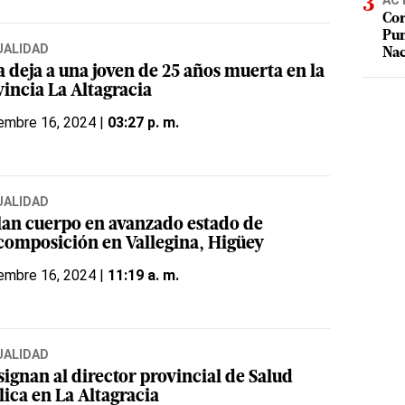
AC
Cor
Pum
UALIDAD
Na
a deja a una joven de 25 años muerta en la
vincia La Altagracia
embre 16, 2024 |
03:27 p. m.
UALIDAD
lan cuerpo en avanzado estado de
composición en Vallegina, Higüey
embre 16, 2024 |
11:19 a. m.
UALIDAD
signan al director provincial de Salud
lica en La Altagracia