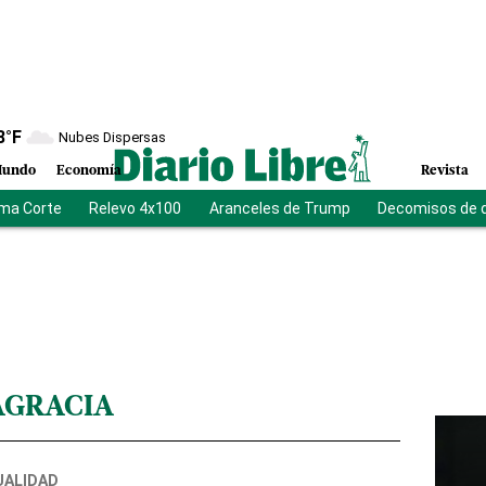
8
°F
Nubes Dispersas
undo
Economía
Revista
ma Corte
Relevo 4x100
Aranceles de Trump
Decomisos de 
AGRACIA
UALIDAD