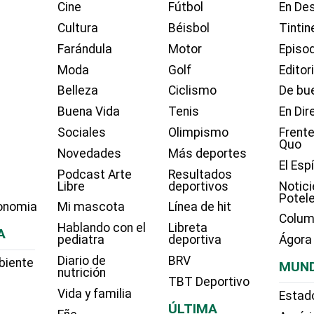
Cine
Fútbol
En Des
Cultura
Béisbol
Tintin
Farándula
Motor
Episo
Moda
Golf
Editor
Belleza
Ciclismo
De bue
Buena Vida
Tenis
En Dir
Sociales
Olimpismo
Frente
Quo
Novedades
Más deportes
El Esp
Podcast Arte
Resultados
Libre
deportivos
Notici
Potel
onomia
Mi mascota
Línea de hit
Colum
Hablando con el
Libreta
A
pediatra
deportiva
Ágora
Diario de
BRV
biente
MUN
nutrición
TBT Deportivo
Vida y familia
Estad
ÚLTIMA