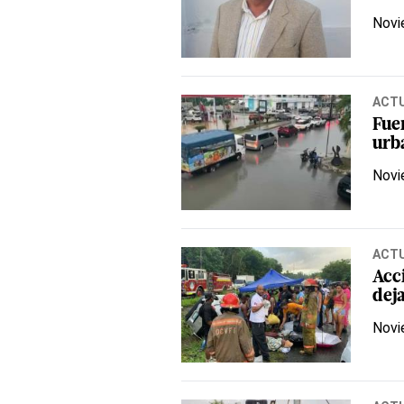
Novi
ACT
Fue
urb
Novi
ACT
Acc
deja
Novi