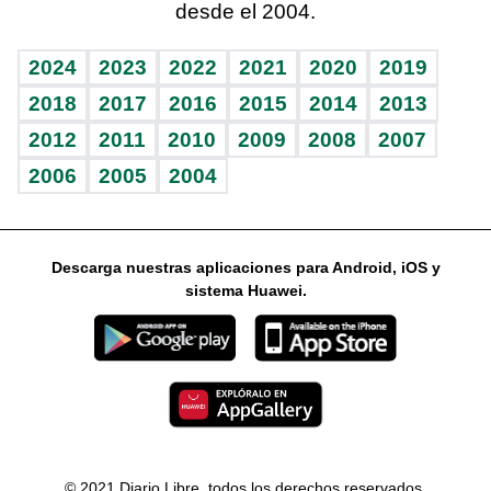
desde el 2004.
Diario de nutrición
Libreta deportiva
Lecturas
Mundo gamer
RSS
Vida y familia
BRV
Más firmas
Guía del dinero
Horóscopos
2024
2023
2022
2021
2020
2019
Eñe
TBT Deportivo
2018
2017
2016
2015
2014
2013
2012
2011
2010
2009
2008
2007
Celebrando la vida
2006
2005
2004
Sin complejos
En pocas palabras
Descarga nuestras aplicaciones para Android, iOS y
Escuchando al corazón
sistema Huawei.
Economía Personal
Consulta Libre
© 2021 Diario Libre, todos los derechos reservados.