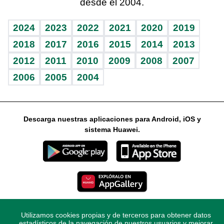
desde el 2004.
Diario de nutrición
Libreta deportiva
Lecturas
Mundo gamer
RSS
Vida y familia
BRV
Más firmas
Guía del dinero
Horóscopos
2024
2023
2022
2021
2020
2019
Eñe
TBT Deportivo
2018
2017
2016
2015
2014
2013
2012
2011
2010
2009
2008
2007
Celebrando la vida
2006
2005
2004
Sin complejos
En pocas palabras
Descarga nuestras aplicaciones para Android, iOS y
Escuchando al corazón
sistema Huawei.
Economía Personal
Consulta Libre
Utilizamos cookies propias y de terceros para obtener datos
© 2021 Diario Libre, todos los derechos reservados.
estadísticos de la navegación de nuestros usuarios y mejorar