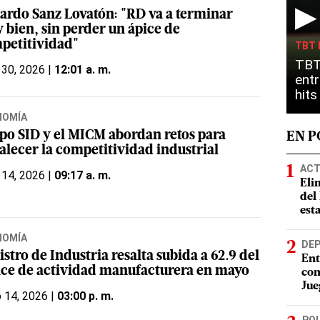
▶
ardo Sanz Lovatón: "RD va a terminar
 bien, sin perder un ápice de
petitividad"
TBT 
TBT
 30, 2026 |
12:01 a. m.
entr
hit
NOMÍA
po SID y el MICM abordan retos para
EN 
alecer la competitividad industrial
ACT
 14, 2026 |
09:17 a. m.
Eli
del
est
NOMÍA
DE
stro de Industria resalta subida a 62.9 del
Ent
ice de actividad manufacturera en mayo
con
Jue
o 14, 2026 |
03:00 p. m.