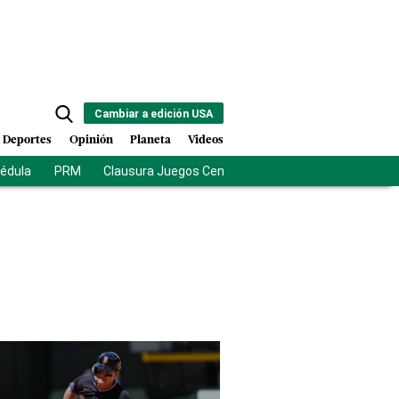
Cambiar a edición USA
Deportes
Opinión
Planeta
Videos
cédula
PRM
Clausura Juegos Centroamericanos
De la Esprie