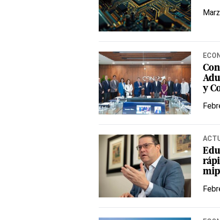
Marz
ECO
Con
Adu
y C
Febr
ACT
Edu
ráp
mip
Febr