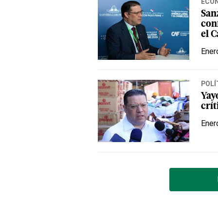
ECO
San
con
el C
Ener
POLÍ
Yay
crí
Ener