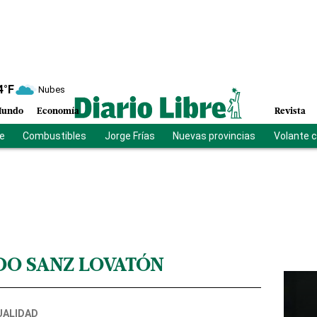
4
°F
Nubes
undo
Economía
Revista
be
Combustibles
Jorge Frías
Nuevas provincias
Volante 
O SANZ LOVATÓN
UALIDAD