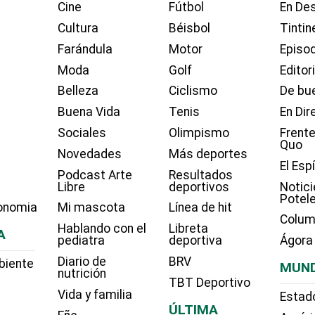
Cine
Fútbol
En Des
Cultura
Béisbol
Tintin
Farándula
Motor
Episo
Moda
Golf
Editor
Belleza
Ciclismo
De bue
Buena Vida
Tenis
En Dir
Sociales
Olimpismo
Frente
Quo
Novedades
Más deportes
El Esp
Podcast Arte
Resultados
Libre
deportivos
Notici
Potel
onomia
Mi mascota
Línea de hit
Colum
Hablando con el
Libreta
A
pediatra
deportiva
Ágora
Diario de
BRV
biente
MUN
nutrición
TBT Deportivo
Vida y familia
Estad
ÚLTIMA