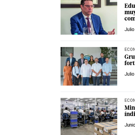
Edu
muy
com
Julio
ECO
Gru
fort
Julio
ECO
Mini
índ
Juni