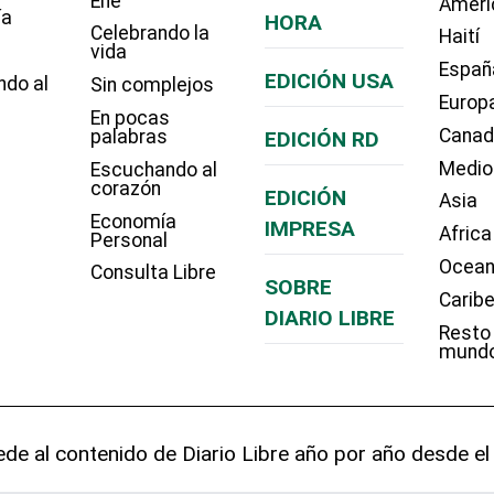
Eñe
Améri
ía
HORA
Celebrando la
Haití
vida
Españ
EDICIÓN USA
ndo al
Sin complejos
Europ
En pocas
Cana
palabras
EDICIÓN RD
Medio
Escuchando al
corazón
EDICIÓN
Asia
Economía
IMPRESA
Africa
Personal
Ocean
Consulta Libre
SOBRE
Carib
DIARIO LIBRE
Resto
mund
de al contenido de Diario Libre año por año desde el