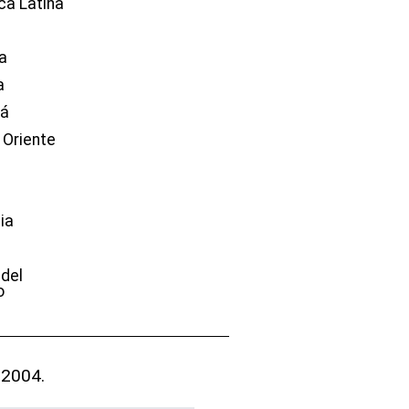
ca Latina
a
a
dá
 Oriente
ia
e
 del
o
 2004.