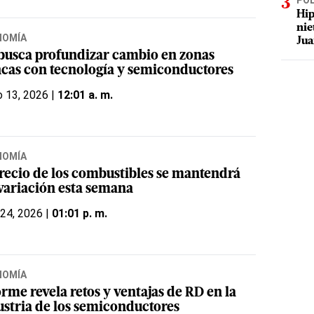
POL
Hip
nie
NOMÍA
Jua
busca profundizar cambio en zonas
ncas con tecnología y semiconductores
 13, 2026 |
12:01 a. m.
NOMÍA
precio de los combustibles se mantendrá
 variación esta semana
 24, 2026 |
01:01 p. m.
NOMÍA
rme revela retos y ventajas de RD en la
ustria de los semiconductores