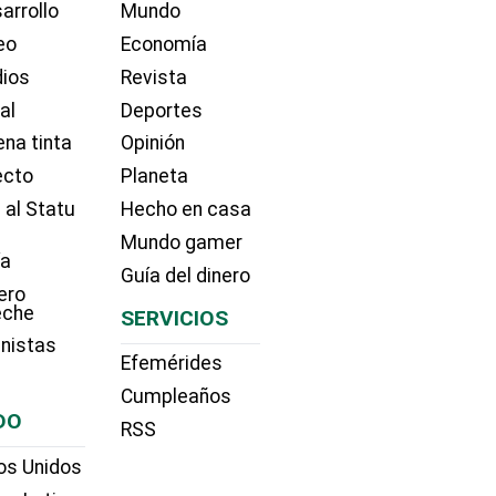
arrollo
Mundo
eo
Economía
dios
Revista
ial
Deportes
na tinta
Opinión
ecto
Planeta
 al Statu
Hecho en casa
Mundo gamer
ía
Guía del dinero
ero
eche
SERVICIOS
nistas
Efemérides
Cumpleaños
DO
RSS
os Unidos