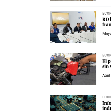
ECO
RD 
fra
Mayo
ECO
El 
sin
Abril
ECO
Info
ind