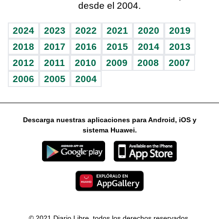
desde el 2004.
Diario de nutrición
Libreta deportiva
Columnistas
Mundo gamer
RSS
Vida y familia
BRV
Ágora
Guía del dinero
Horóscopos
2024
2023
2022
2021
2020
2019
Eñe
TBT Deportivo
2018
2017
2016
2015
2014
2013
2012
2011
2010
2009
2008
2007
Celebrando la vida
2006
2005
2004
Sin complejos
En pocas palabras
Descarga nuestras aplicaciones para Android, iOS y
Escuchando al corazón
sistema Huawei.
Economía Personal
Consulta Libre
© 2021 Diario Libre, todos los derechos reservados.