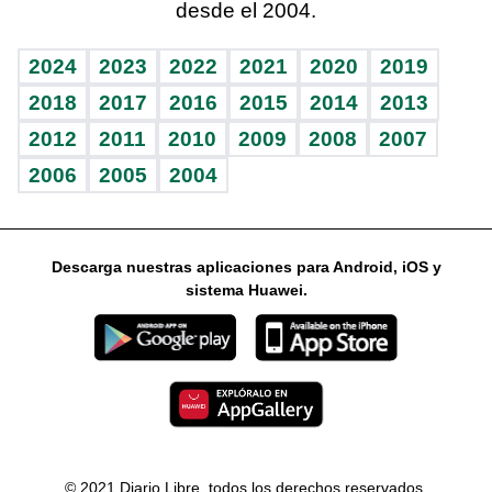
desde el 2004.
Diario de nutrición
Libreta deportiva
Lecturas
Mundo gamer
RSS
Vida y familia
BRV
Más firmas
Guía del dinero
Horóscopos
2024
2023
2022
2021
2020
2019
Eñe
TBT Deportivo
2018
2017
2016
2015
2014
2013
2012
2011
2010
2009
2008
2007
Celebrando la vida
2006
2005
2004
Sin complejos
En pocas palabras
Descarga nuestras aplicaciones para Android, iOS y
Escuchando al corazón
sistema Huawei.
Economía Personal
Consulta Libre
© 2021 Diario Libre, todos los derechos reservados.