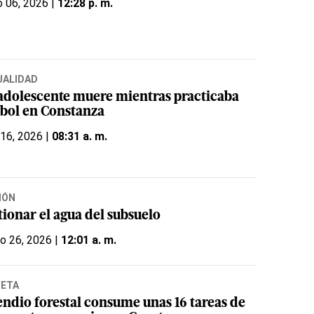
 06, 2026 |
12:28 p. m.
UALIDAD
adolescente muere mientras practicaba
sbol en Constanza
 16, 2026 |
08:31 a. m.
IÓN
tionar el agua del subsuelo
o 26, 2026 |
12:01 a. m.
NETA
endio forestal consume unas 16 tareas de