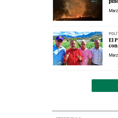
pin
Marz
POLÍ
El 
con
Marz