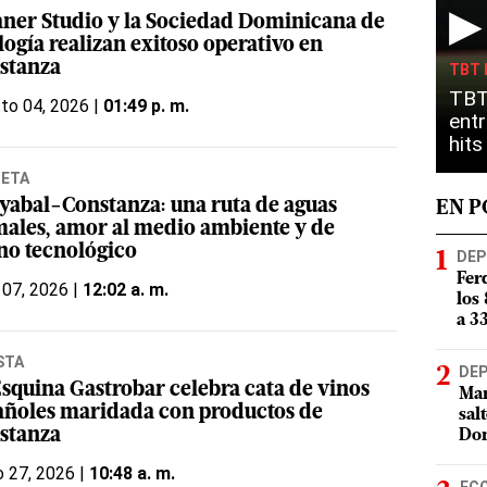
▶
aner Studio y la Sociedad Dominicana de
ogía realizan exitoso operativo en
stanza
TBT 
TBT
to 04, 2026 |
01:49 p. m.
entr
hit
NETA
yabal-Constanza: una ruta de aguas
EN 
males, amor al medio ambiente y de
no tecnológico
DEP
Fer
 07, 2026 |
12:02 a. m.
los
a 3
STA
DE
Esquina Gastrobar celebra cata de vinos
Mar
añoles maridada con productos de
sal
stanza
Do
 27, 2026 |
10:48 a. m.