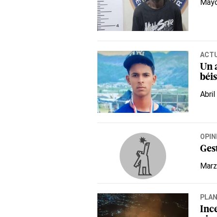
Mayo
ACT
Un 
béi
Abril
OPIN
Ges
Marz
PLA
Inc