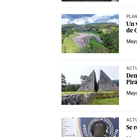
PLA
Un 
de 
Mayo
ACT
Den
Pir
Mayo
ACT
Se 