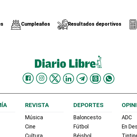
es
Cumpleaños
Resultados deportivos
ÍA
REVISTA
DEPORTES
OPIN
Música
Baloncesto
ADC
Cine
Fútbol
En Des
Cultura
Béisbol
Tintin