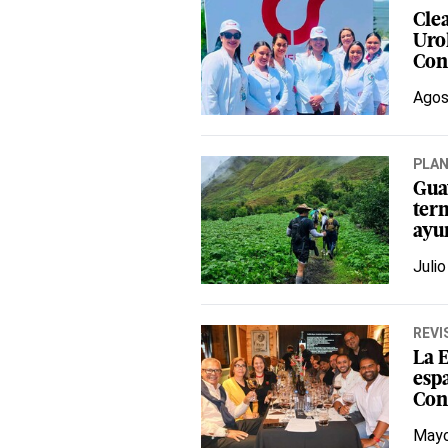
Cle
Urol
Con
Agos
PLA
Gua
ter
ayu
Julio
REVI
La 
esp
Con
Mayo