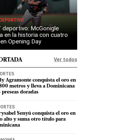
DEPORTIVO
 deportivo: McGonigle
a en la historia con cuatro
s en Opening Day
Ver todos
PORTADA
ORTES
dy Agramonte conquista el oro en
 800 metros y lleva a Dominicana
3 preseas doradas
PORTES
ysabel Senyú conquista el oro en
to alto y suma otro título para
minicana