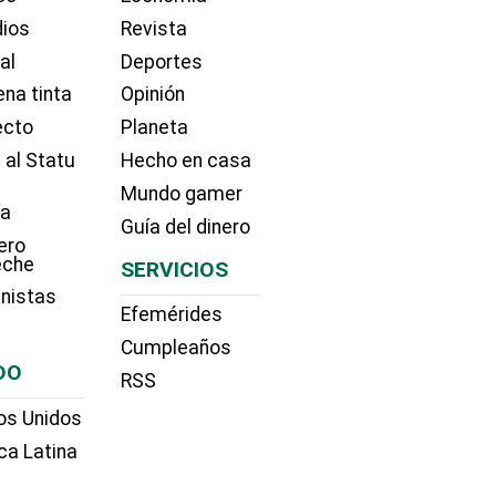
dios
Revista
ial
Deportes
na tinta
Opinión
ecto
Planeta
 al Statu
Hecho en casa
Mundo gamer
ía
Guía del dinero
ero
eche
SERVICIOS
nistas
Efemérides
Cumpleaños
DO
RSS
os Unidos
ca Latina