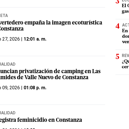
EC
El 
gas
NETA
vertedero empaña la imagen ecoturística
AC
Constanza
En 
dom
 27, 2026 |
12:01 a. m.
ven
REV
¿Qu
UALIDAD
cer
uncian privatización de camping en Las
ámides de Valle Nuevo de Constanza
 09, 2026 |
01:08 p. m.
UALIDAD
registra feminicidio en Constanza