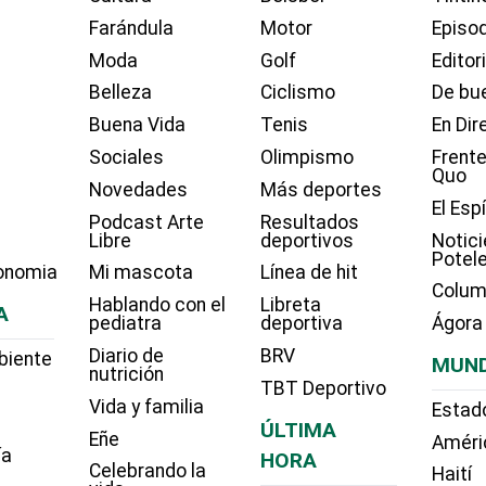
Farándula
Motor
Episo
Moda
Golf
Editor
Belleza
Ciclismo
De bue
Buena Vida
Tenis
En Dir
Sociales
Olimpismo
Frente
Quo
Novedades
Más deportes
El Esp
Podcast Arte
Resultados
Libre
deportivos
Notici
Potel
onomia
Mi mascota
Línea de hit
Colum
Hablando con el
Libreta
A
pediatra
deportiva
Ágora
Diario de
BRV
biente
MUN
nutrición
TBT Deportivo
Vida y familia
Estad
ÚLTIMA
Eñe
Améri
ía
HORA
Celebrando la
Haití