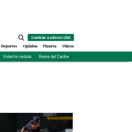
Cambiar a edición USA
Deportes
Opinión
Planeta
Videos
Volante cédula
Reina del Caribe
Clausura Juegos Centroamer