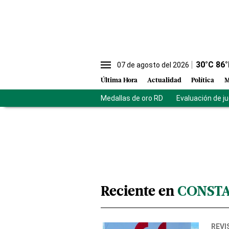
30
°C
86
°
07 de agosto del 2026
Última Hora
Actualidad
Política
M
Medallas de oro RD
Evaluación de j
Reciente en
CONST
REVI