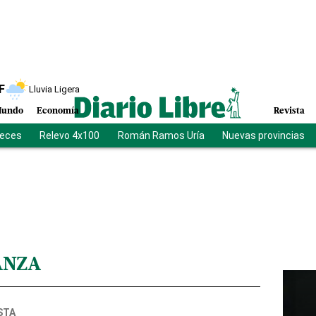
F
Lluvia Ligera
undo
Economía
Revista
ueces
Relevo 4x100
Román Ramos Uría
Nuevas provincias
ANZA
STA