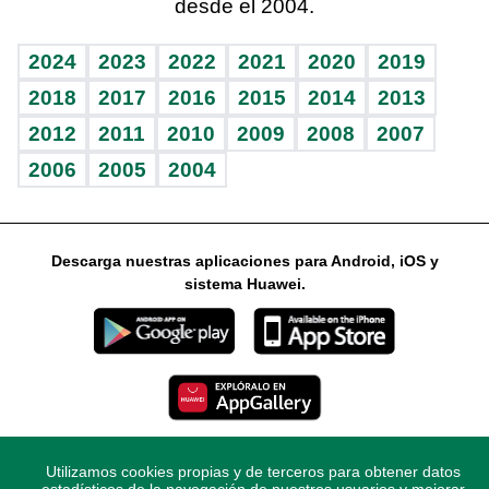
desde el 2004.
Diario de nutrición
Libreta deportiva
Lecturas
Mundo gamer
RSS
Vida y familia
BRV
Más firmas
Guía del dinero
Horóscopos
2024
2023
2022
2021
2020
2019
Eñe
TBT Deportivo
2018
2017
2016
2015
2014
2013
2012
2011
2010
2009
2008
2007
Celebrando la vida
2006
2005
2004
Sin complejos
En pocas palabras
Descarga nuestras aplicaciones para Android, iOS y
Escuchando al corazón
sistema Huawei.
Economía Personal
Consulta Libre
Utilizamos cookies propias y de terceros para obtener datos
© 2021 Diario Libre, todos los derechos reservados.