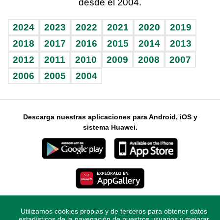
desde el 2004.
Diario de nutrición
Libreta deportiva
Lecturas
Mundo gamer
RSS
Vida y familia
BRV
Más firmas
Guía del dinero
Horóscopos
2024
2023
2022
2021
2020
2019
Eñe
TBT Deportivo
2018
2017
2016
2015
2014
2013
2012
2011
2010
2009
2008
2007
Celebrando la vida
2006
2005
2004
Sin complejos
En pocas palabras
Descarga nuestras aplicaciones para Android, iOS y
Escuchando al corazón
sistema Huawei.
Economía Personal
Consulta Libre
Utilizamos cookies propias y de terceros para obtener datos
© 2021 Diario Libre, todos los derechos reservados.
estadísticos de la navegación de nuestros usuarios y mejorar