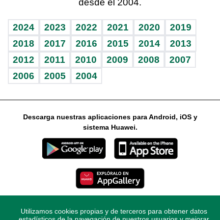
desde el 2004.
Diario de nutrición
Libreta deportiva
Lecturas
Mundo gamer
RSS
Vida y familia
BRV
Más firmas
Guía del dinero
Horóscopos
2024
2023
2022
2021
2020
2019
Eñe
TBT Deportivo
2018
2017
2016
2015
2014
2013
2012
2011
2010
2009
2008
2007
Celebrando la vida
2006
2005
2004
Sin complejos
En pocas palabras
Descarga nuestras aplicaciones para Android, iOS y
Escuchando al corazón
sistema Huawei.
Economía Personal
Consulta Libre
Utilizamos cookies propias y de terceros para obtener datos
© 2021 Diario Libre, todos los derechos reservados.
estadísticos de la navegación de nuestros usuarios y mejorar