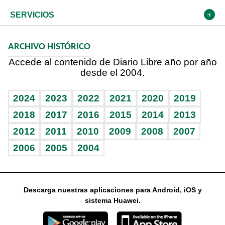
Resto del mundo
Economía personal
Podcast Arte Libre
Más deportes
El Espía
Cambio climático
Opinión
SERVICIOS
Macroeconomía
Mi mascota
Resultados deportivos
Noticiero Poteleche
Planeta
Efemérides
ARCHIVO HISTÓRICO
Hablando con el pediatra
Línea de hit
Columnistas
Hecho en casa
Cumpleaños
Accede al contenido de Diario Libre año por año
desde el 2004.
Diario de nutrición
Libreta deportiva
Lecturas
Mundo gamer
RSS
Vida y familia
BRV
Más firmas
Guía del dinero
Horóscopos
2024
2023
2022
2021
2020
2019
Eñe
TBT Deportivo
2018
2017
2016
2015
2014
2013
2012
2011
2010
2009
2008
2007
Celebrando la vida
2006
2005
2004
Sin complejos
En pocas palabras
Descarga nuestras aplicaciones para Android, iOS y
Escuchando al corazón
sistema Huawei.
Economía Personal