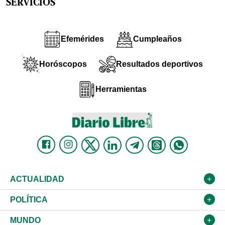
SERVICIOS
Efemérides
Cumpleaños
Horóscopos
Resultados deportivos
Herramientas
ACTUALIDAD
Nacional
POLÍTICA
Ciudad
Partidos
MUNDO