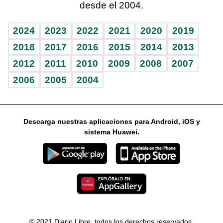
desde el 2004.
Diario de nutrición
Libreta deportiva
Lecturas
Mundo gamer
RSS
Vida y familia
BRV
Más firmas
Guía del dinero
Horóscopos
2024
2023
2022
2021
2020
2019
Eñe
TBT Deportivo
2018
2017
2016
2015
2014
2013
2012
2011
2010
2009
2008
2007
Celebrando la vida
2006
2005
2004
Sin complejos
En pocas palabras
Descarga nuestras aplicaciones para Android, iOS y
Escuchando al corazón
sistema Huawei.
Economía Personal
Consulta Libre
© 2021 Diario Libre, todos los derechos reservados.