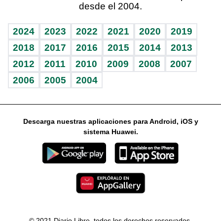
desde el 2004.
Diario de nutrición
Libreta deportiva
Lecturas
Mundo gamer
RSS
Vida y familia
BRV
Más firmas
Guía del dinero
Horóscopos
2024
2023
2022
2021
2020
2019
Eñe
TBT Deportivo
2018
2017
2016
2015
2014
2013
2012
2011
2010
2009
2008
2007
Celebrando la vida
2006
2005
2004
Sin complejos
En pocas palabras
Descarga nuestras aplicaciones para Android, iOS y
Escuchando al corazón
sistema Huawei.
Economía Personal
Consulta Libre
© 2021 Diario Libre, todos los derechos reservados.