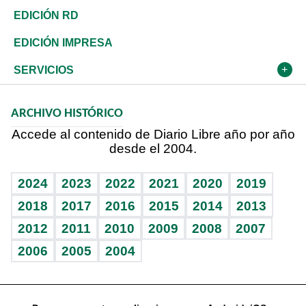
Ocenanía
Telecom.
Sociales
Tenis
De buena tinta
Historia
Revista
EDICIÓN RD
Caribe
Global y variable
Novedades
Olimpismo
En Directo
Despertando al gigante
Deportes
EDICIÓN IMPRESA
Resto del mundo
Economía personal
Podcast Arte Libre
Más deportes
Frente al Statu Quo
Cambio climático
Opinión
SERVICIOS
Macroeconomía
Mi mascota
Resultados deportivos
El Espía
Planeta
Efemérides
ARCHIVO HISTÓRICO
Hablando con el pediatra
Línea de hit
Noticiero Poteleche
Hecho en casa
Cumpleaños
Accede al contenido de Diario Libre año por año
desde el 2004.
Diario de nutrición
Libreta deportiva
Columnistas
Mundo gamer
RSS
Vida y familia
BRV
Ágora
Guía del dinero
Horóscopos
2024
2023
2022
2021
2020
2019
Eñe
TBT Deportivo
2018
2017
2016
2015
2014
2013
2012
2011
2010
2009
2008
2007
Celebrando la vida
2006
2005
2004
Sin complejos
En pocas palabras