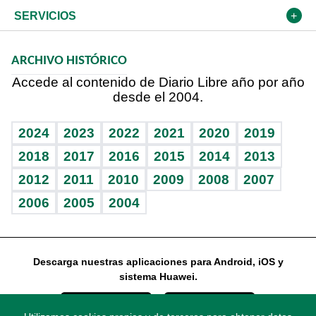
Resto del mundo
Economía personal
Podcast Arte Libre
Más deportes
El Espía
Cambio climático
Opinión
SERVICIOS
Macroeconomía
Mi mascota
Resultados deportivos
Noticiero Poteleche
Planeta
Efemérides
ARCHIVO HISTÓRICO
Hablando con el pediatra
Línea de hit
Columnistas
Hecho en casa
Cumpleaños
Accede al contenido de Diario Libre año por año
desde el 2004.
Diario de nutrición
Libreta deportiva
Lecturas
Mundo gamer
RSS
Vida y familia
BRV
Más firmas
Guía del dinero
Horóscopos
2024
2023
2022
2021
2020
2019
Eñe
TBT Deportivo
2018
2017
2016
2015
2014
2013
2012
2011
2010
2009
2008
2007
Celebrando la vida
2006
2005
2004
Sin complejos
En pocas palabras
Descarga nuestras aplicaciones para Android, iOS y
Escuchando al corazón
sistema Huawei.
Economía Personal