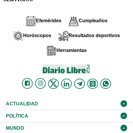
Efemérides
Cumpleaños
Horóscopos
Resultados deportivos
Herramientas
ACTUALIDAD
Nacional
POLÍTICA
Ciudad
Partidos
MUNDO