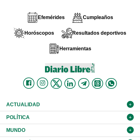
Efemérides
Cumpleaños
Horóscopos
Resultados deportivos
Herramientas
ACTUALIDAD
Nacional
POLÍTICA
Ciudad
Partidos
MUNDO