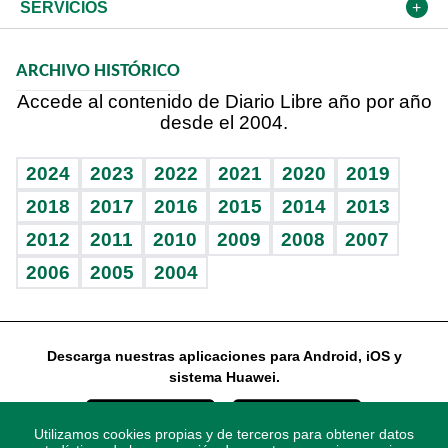
Resto del mundo
Economía personal
Podcast Arte Libre
Más deportes
El Espía
Cambio climático
Opinión
SERVICIOS
Macroeconomía
Mi mascota
Resultados deportivos
Noticiero Poteleche
Planeta
Efemérides
ARCHIVO HISTÓRICO
Hablando con el pediatra
Línea de hit
Columnistas
Hecho en casa
Cumpleaños
Accede al contenido de Diario Libre año por año
desde el 2004.
Diario de nutrición
Libreta deportiva
Lecturas
Mundo gamer
RSS
Vida y familia
BRV
Más firmas
Guía del dinero
Horóscopos
2024
2023
2022
2021
2020
2019
Eñe
TBT Deportivo
2018
2017
2016
2015
2014
2013
2012
2011
2010
2009
2008
2007
Celebrando la vida
2006
2005
2004
Sin complejos
En pocas palabras
Descarga nuestras aplicaciones para Android, iOS y
Escuchando al corazón
sistema Huawei.
Economía Personal
Utilizamos cookies propias y de terceros para obtener datos
Consulta Libre