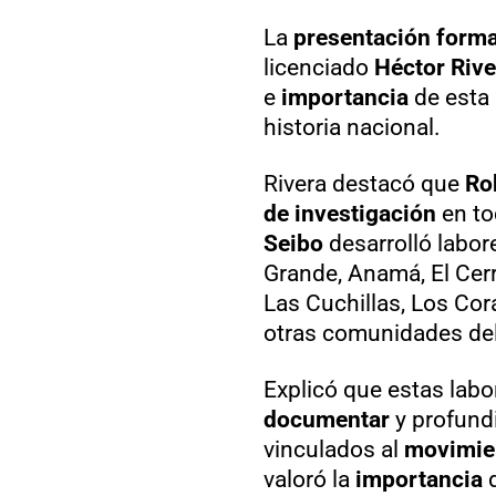
La
presentación forma
licenciado
Héctor Rive
e
importancia
de esta 
historia nacional.
Rivera destacó que
Ro
de investigación
en to
Seibo
desarrolló labo
Grande, Anamá, El Cerr
Las Cuchillas, Los Cor
otras comunidades del
Explicó que estas labo
documentar
y profundi
vinculados al
movimien
valoró la
importancia
d