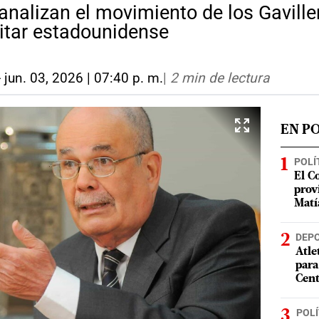
 analizan el movimiento de los Gaville
litar estadounidense
-
jun. 03, 2026 | 07:40 p. m.
|
2 min de lectura
EN P
POLÍ
El C
prov
Matí
DEP
Atle
para
Cent
POLÍ