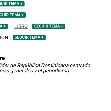
GUIR TEMA +
GUIR TEMA +
LIBRO
A +
SEGUIR TEMA +
IÓN
SEGUIR TEMA +
re
líder de República Dominicana centrado
icias generales y el periodismo