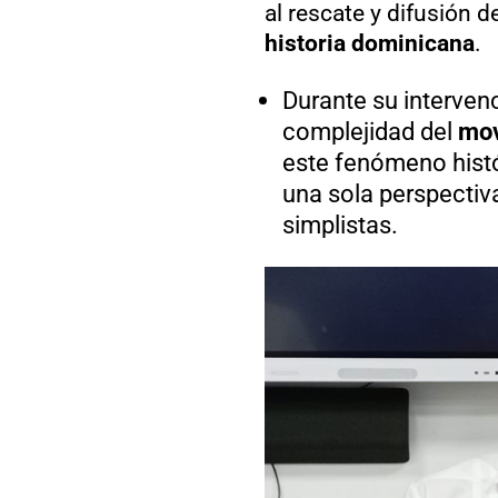
al rescate y difusión 
historia dominicana
.
Durante su interven
complejidad del
mov
este fenómeno histó
una sola perspectiva
simplistas.