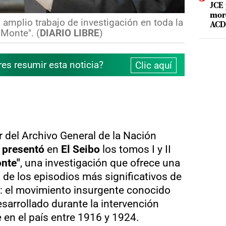
JCE 
mord
 amplio trabajo de investigación en toda la
ACD 
 Monte". (
DIARIO LIBRE
)
res resumir esta noticia?
Clic aquí
or del Archivo General de la Nación
,
presentó
en
El Seibo
los tomos I y II
nte"
, una investigación que ofrece una
de los episodios más significativos de
: el movimiento insurgente conocido
esarrollado durante la intervención
 en el país entre 1916 y 1924.