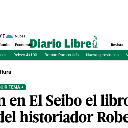
8
°F
Nubes
undo
Economía
Revista
eces
Relevo 4x100
Román Ramos Uría
Nuevas provincias
V
ltura
UIR TEMA +
 en El Seibo el libr
del historiador Rob