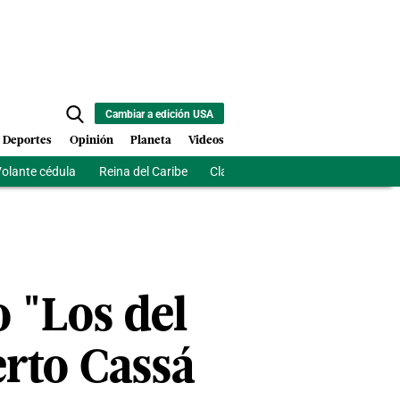
Cambiar a edición USA
Deportes
Opinión
Planeta
Videos
olante cédula
Reina del Caribe
Clausura Juegos Centroamerican
o "Los del
erto Cassá