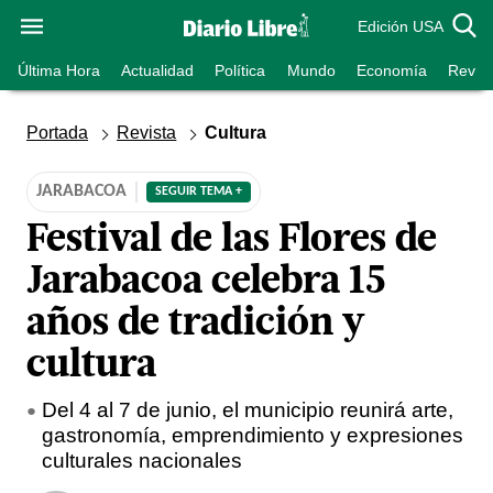
Edición USA
Última Hora
Actualidad
Política
Mundo
Economía
Revist
Portada
Revista
Cultura
JARABACOA
SEGUIR TEMA +
Festival de las Flores de
Jarabacoa celebra 15
años de tradición y
cultura
Del 4 al 7 de junio, el municipio reunirá arte,
gastronomía, emprendimiento y expresiones
culturales nacionales