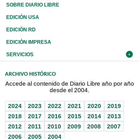
José Boquete
Asia
Consumo
Belleza
Golf
Editorial
Clima
Mundo
SOBRE DIARIO LIBRE
Reportajes
África
Vivienda
Buena Vida
Ciclismo
De buena tinta
Tecnología
Economía
EDICIÓN USA
Ocenanía
Telecom.
Sociales
Tenis
En Directo
Historia
Revista
EDICIÓN RD
Caribe
Global y variable
Novedades
Olimpismo
Frente al Statu Quo
Despertando al gigante
Deportes
EDICIÓN IMPRESA
Resto del mundo
Economía personal
Podcast Arte Libre
Más deportes
El Espía
Cambio climático
Opinión
SERVICIOS
Macroeconomía
Mi mascota
Resultados deportivos
Noticiero Poteleche
Planeta
Efemérides
ARCHIVO HISTÓRICO
Hablando con el pediatra
Línea de hit
Columnistas
Hecho en casa
Cumpleaños
Accede al contenido de Diario Libre año por año
desde el 2004.
Diario de nutrición
Libreta deportiva
Lecturas
Mundo gamer
RSS
Vida y familia
BRV
Más firmas
Guía del dinero
Horóscopos
2024
2023
2022
2021
2020
2019
Eñe
TBT Deportivo
2018
2017
2016
2015
2014
2013
2012
2011
2010
2009
2008
2007
Celebrando la vida
2006
2005
2004