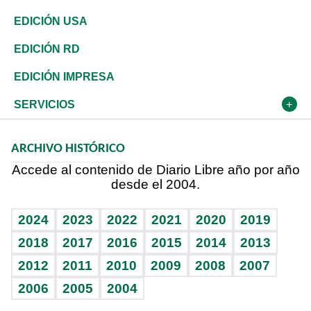
Reportajes
África
Vivienda
Buena Vida
Ciclismo
De buena tinta
Tecnología
Economía
EDICIÓN USA
Ocenanía
Telecom.
Sociales
Tenis
En Directo
Historia
Revista
EDICIÓN RD
Caribe
Global y variable
Novedades
Olimpismo
Frente al Statu Quo
Despertando al gigante
Deportes
EDICIÓN IMPRESA
Resto del mundo
Economía personal
Podcast Arte Libre
Más deportes
El Espía
Cambio climático
Opinión
SERVICIOS
Macroeconomía
Mi mascota
Resultados deportivos
Noticiero Poteleche
Planeta
Efemérides
ARCHIVO HISTÓRICO
Hablando con el pediatra
Línea de hit
Columnistas
Hecho en casa
Cumpleaños
Accede al contenido de Diario Libre año por año
desde el 2004.
Diario de nutrición
Libreta deportiva
Lecturas
Mundo gamer
RSS
Vida y familia
BRV
Más firmas
Guía del dinero
Horóscopos
2024
2023
2022
2021
2020
2019
Eñe
TBT Deportivo
2018
2017
2016
2015
2014
2013
Juegos
2012
2011
2010
2009
2008
2007
Celebrando la vida
2006
2005
2004
Sin complejos