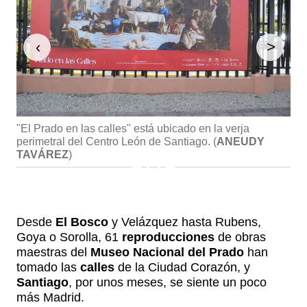
‹
>
"El Prado en las calles" está ubicado en la verja
"El
perimetral del Centro León de Santiago.
(
ANEUDY
per
TAVÁREZ
)
TA
Desde
El Bosco
y Velázquez hasta Rubens,
Goya o Sorolla, 61
reproducciones
de obras
maestras del
Museo Nacional del Prado
han
tomado las
calles
de la Ciudad Corazón, y
Santiago
, por unos meses, se siente un poco
más Madrid.