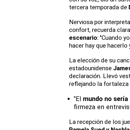
tercera temporada de
Nerviosa por interpret
confort, recuerda cla
escenario
: "Cuando yo 
hacer hay que hacerlo y
La elección de su canc
estadounidense
Jame
declaración. Llevó ves
reflejando la fortalez
"El
mundo no sería
firmeza en entrevi
La recepción de los ju
Pamela Sued y Nashla