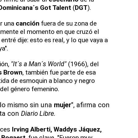
Dominicana´s Got Talent
(
DGT
).
ar una
canción
fuera de su zona de
ramente el momento en que cruzó el
entré dije: esto es real, y lo que vaya a
a".
ión,
"It´s a Man´s World"
(1966), del
s Brown
, también fue parte de esa
tida de esmoquin a blanco y negro
a del género femenino.
lo mismo sin una
mujer
", afirma con
sta con
Diario Libre.
eces
Irving Alberti, Waddys Jáquez,
 Bogaert
, fue clave. "Fueron muy