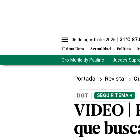
31
°C
87.
06 de agosto del 2026
Última Hora
Actualidad
Política
M
Oro Marileidy Paulino
Jueces Supr
Portada
Revista
Cu
DGT
SEGUIR TEMA +
VIDEO | R
que busc