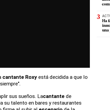
comu
ACT
Ha f
inmi
una 
la
cantante
Roxy
está decidida a que lo
 siempre".
plir sus sueños. La
cantante
de
 su talento en bares y restaurantes
 firme al subir al
escenario
de la