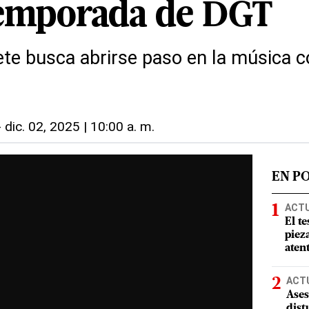
temporada de DGT
ete busca abrirse paso en la música c
-
dic. 02, 2025 | 10:00 a. m.
EN P
ACT
El te
piez
aten
ACT
Ases
dist