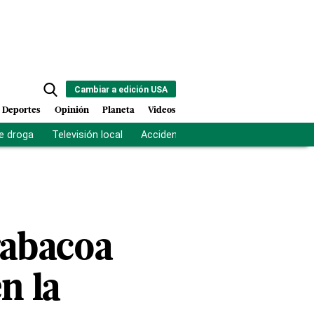
Cambiar a edición USA
Deportes
Opinión
Planeta
Videos
e droga
Televisión local
Accidente Los Ríos
Fuerza antipand
rabacoa
n la