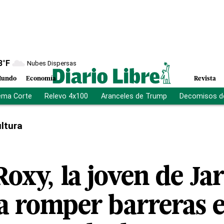
8
°F
Nubes Dispersas
undo
Economía
Revista
ema Corte
Relevo 4x100
Aranceles de Trump
Decomisos d
ltura
oxy, la joven de Ja
a romper barreras e