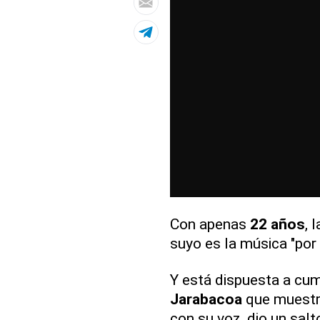
Con apenas
22 años
, 
suyo es la música "por
Y está dispuesta a cum
Jarabacoa
que muestra
con su voz, dio un salto