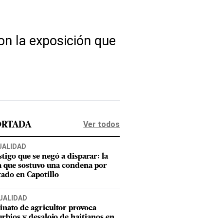
on la exposición que
Ver todos
ORTADA
UALIDAD
stigo que se negó a disparar: la
a que sostuvo una condena por
tado en Capotillo
UALIDAD
inato de agricultor provoca
urbios y desalojo de haitianos en