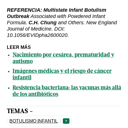
REFERENCIA:
Multistate Infant Botulism
Outbreak
Associated with Powdered Infant
Formula.
C.H. Chung
and Others. New England
Journal of Medicine. DOI:
10.1056/EVIDpha2600020.
LEER MÁS
Nacimiento por cesárea, prematuridad y
autismo
Imágenes médicas y el riesgo de cáncer
infantil
Resistencia bacteriana: las vacunas más allá
de los antibióticos
TEMAS -
BOTULISMO INFANTIL
+