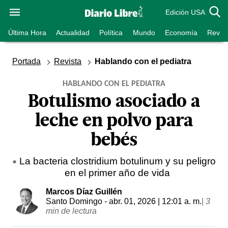
Edición USA
Última Hora
Actualidad
Política
Mundo
Economía
Revist
Portada
Revista
Hablando con el pediatra
HABLANDO CON EL PEDIATRA
Botulismo asociado a
leche en polvo para
bebés
La bacteria clostridium botulinum y su peligro
en el primer año de vida
Marcos Díaz Guillén
Santo Domingo
- abr. 01, 2026 | 12:01 a. m.
|
3
min de lectura